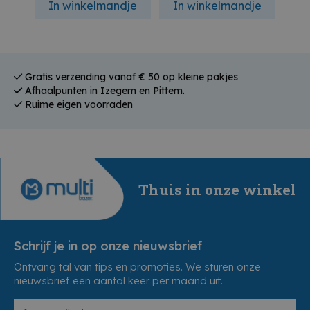
In winkelmandje
In winkelmandje
In
Gratis verzending vanaf € 50 op kleine pakjes
Afhaalpunten in Izegem en Pittem.
Ruime eigen voorraden
Thuis in onze winkel
Schrijf je in op onze nieuwsbrief
Ontvang tal van tips en promoties. We sturen onze
nieuwsbrief een aantal keer per maand uit.