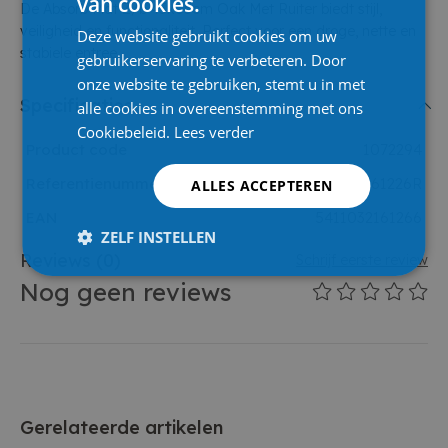
van cookies.
De Absorb Mat Z/b 45x65cm Oak Met Ruiter biedt stijl,
veiligheid en functionaliteit. Perfect voor een droge, nette en
Deze website gebruikt cookies om uw
stabiele entree.
gebruikerservaring te verbeteren. Door
onze website te gebruiken, stemt u in met
Specificaties
alle cookies in overeenstemming met ons
Cookiebeleid.
Lees verder
Product code
1072294
Referentienummer leverancier
A161226R
ALLES ACCEPTEREN
EAN
5411032161266
ZELF INSTELLEN
Reviews
(0)
Schrijf eerste review
Nog geen reviews
Gerelateerde artikelen