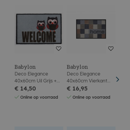
Babylon
Babylon
Bab
Deco Elegance
Deco Elegance
Abso
40x60cm Uil Grijs +
40x60cm Vierkant
55x8
Ruiter
€ 14,50
Home + Ruiter
€ 16,95
€ 3
Online op voorraad
Online op voorraad
On