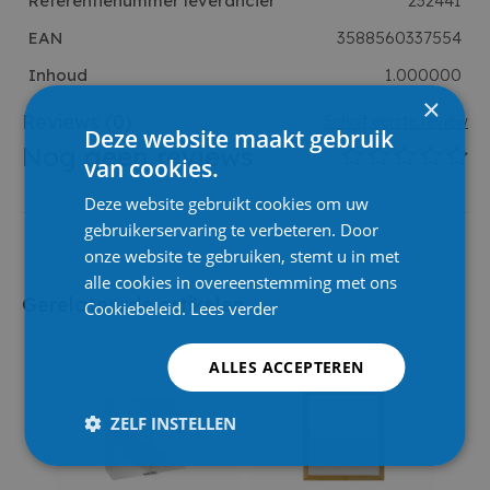
Referentienummer leverancier
232441
EAN
3588560337554
Inhoud
1.000000
×
Reviews
(0)
Schrijf eerste review
Deze website maakt gebruik
Nog geen reviews
van cookies.
Deze website gebruikt cookies om uw
gebruikerservaring te verbeteren. Door
onze website te gebruiken, stemt u in met
alle cookies in overeenstemming met ons
Gerelateerde artikelen
Cookiebeleid.
Lees verder
50%
ALLES ACCEPTEREN
ZELF INSTELLEN