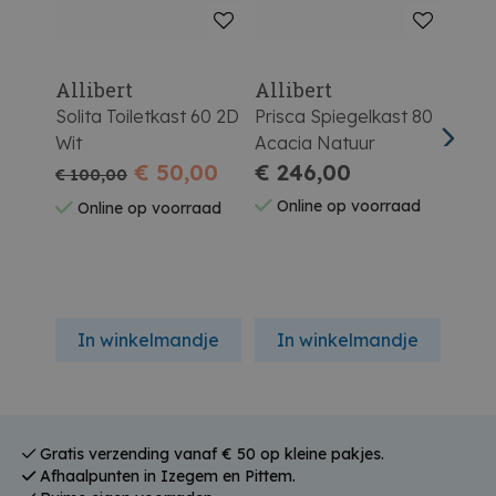
Allibert
Allibert
Alli
Solita Toiletkast 60 2D
Prisca Spiegelkast 80
Oslo
Wit
Acacia Natuur
40 1
€ 50,00
€ 246,00
€ 100,00
€ 21
Online op voorraad
Online op voorraad
On
In winkelmandje
In winkelmandje
In
Gratis verzending vanaf € 50 op kleine pakjes.
Afhaalpunten in Izegem en Pittem.