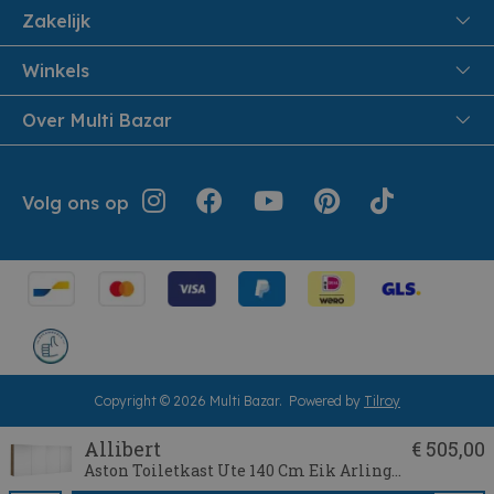
FAQ
Zakelijk
Veiligheid en Privacy
Samenwoonactie
Winkels
Veilig Betalen
B2B
Pittem
Over Multi Bazar
Leveren aan huis
Onthaalouders
Izegem
Retouren en Service
Cadeaubonnen
Over Multi Bazar
Jouw bestelling
Inspiratie
Volg ons op
Werken bij Multi Bazar
Algemene voorwaarden
Folders
Verhuurdienst
Geschiedenis
Terugroepacties
Cookie instellingen
Klantendienst
Herroepingsrecht
Copyright © 2026 Multi Bazar.
Powered by
Tilroy
Allibert
€ 505,00
Aston Toiletkast Ute 140 Cm Eik Arlington