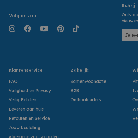
Schrijf
Ontvang
Volg ons op
nieuwsb
Klantenservice
Zakelijk
Wi
FAQ
Samenwoonactie
Pi
Veiligheid en Privacy
B2B
Iz
Veilig Betalen
Onthaalouders
Ov
Leveren aan huis
We
Retouren en Service
Ve
Jouw bestelling
Algemene voorwaarden