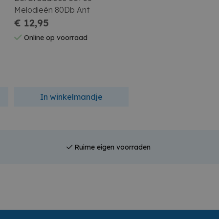
Melodieën 80Db Ant
Wit
€ 12,95
€ 9,95
Online op voorraad
Online op voorraad
In winkelmandje
In winkelmandj
Ruime eigen voorraden