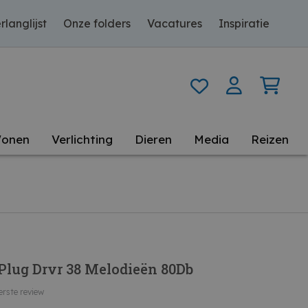
rlanglijst
Onze folders
Vacatures
Inspiratie
onen
Verlichting
Dieren
Media
Reizen
 Plug Drvr 38 Melodieën 80Db
erste review