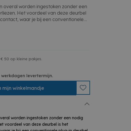
an overal worden ingestoken zonder een
rliezen. Het voordeel van deze deurbel
pcontact, waar je bij een conventionele
pcontact verliest. De 80dB-luidspreker in
ls er iemand voor de deur staat, wanneer
nen een straal van 100 meter worden
ximaal 38 melodieën naargelang uw
h deze deurbel met andere Ceezam
pen (tot 6 knoppen) om je
€ 50 op kleine pakjes.
passen. De waterdichte drukknop heeft
laatje toe te voegen.
 3 werkdagen levertermijn.
n
mijn
winkelmandje
overal worden ingestoken zonder een nodig
et voordeel van deze deurbel is het
waar je bij een conventionele plug-in deurbel