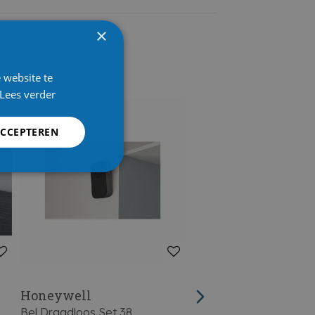
×
 website te
Lees verder
ACCEPTEREN
Honeywell
Ceezam
Bel Draadloos Set 38
Belknop Draadloos - I