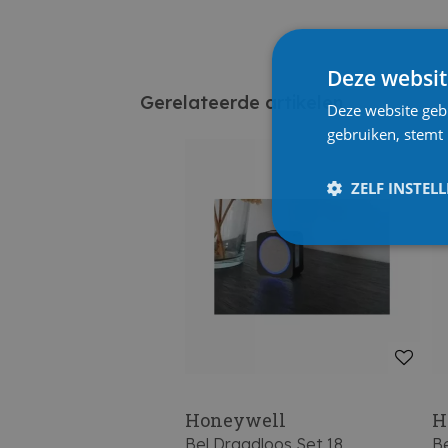
Deze websit
Gerelateerde artikelen
Deze website geb
gebruiken, stemt
ZELF INSTEL
Honeywell
H
Bel Draadloos Set 18
Be