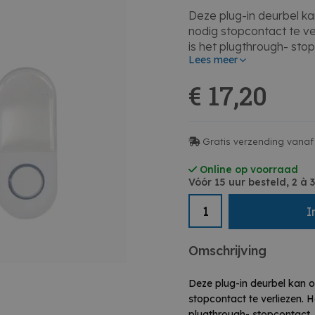
Deze plug-in deurbel k
nodig stopcontact te ve
is het plugthrough- sto
Lees meer
plug-in deurbel één sto
de deurbel gaat over a
€ 17,20
de gong en de knop bin
geplaatst. Kies uit ma
voorkeur. Mix en matc
deurbellen of drukknop
Gratis verzending vanaf 
deurbelsysteem aan te 
de ruimte om een naamp
Online op voorraad
Vóór 15 uur besteld, 2 à
I
Omschrijving
Deze plug-in deurbel kan 
stopcontact te verliezen. H
plugthrough- stopcontact, 