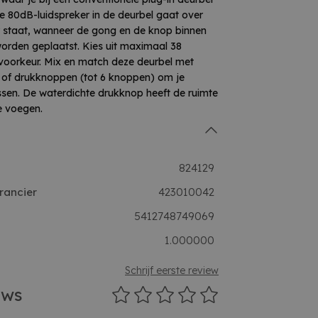
De 80dB-luidspreker in de deurbel gaat over
r staat, wanneer de gong en de knop binnen
orden geplaatst. Kies uit maximaal 38
oorkeur. Mix en match deze deurbel met
 of drukknoppen (tot 6 knoppen) om je
sen. De waterdichte drukknop heeft de ruimte
e voegen.
824129
rancier
423010042
5412748749069
1.000000
Schrijf eerste review
ews