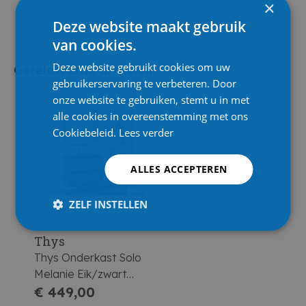
×
Deze website maakt gebruik
van cookies.
Deze website gebruikt cookies om uw
Gerelateerde artikelen
gebruikerservaring te verbeteren. Door
onze website te gebruiken, stemt u in met
alle cookies in overeenstemming met ons
Cookiebeleid.
Lees verder
ALLES ACCEPTEREN
ZELF INSTELLEN
Thys
Thys Onderkast Solo
Melanie Eik/zwart
Mat 2 Schuiven 80 Cm
€ 449,00