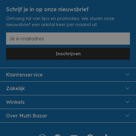
Schrijf je in op onze nieuwsbrief
Ontvang tal van tips en promoties. We sturen onze
nieuwsbrief een aantal keer per maand uit.
Inschrijven
Klantenservice
FAQ
Zakelijk
Veiligheid en Privacy
Samenwoonactie
Winkels
Veilig Betalen
B2B
Pittem
Over Multi Bazar
Leveren aan huis
Onthaalouders
Izegem
Retouren en Service
Cadeaubonnen
Over Multi Bazar