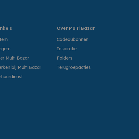
nkels
Over Multi Bazar
ttem
Cadeaubonnen
egem
Inspiratie
er Multi Bazar
Folders
rken bij Multi Bazar
Terugroepacties
rhuurdienst