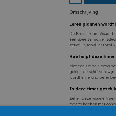
De Brainstream Visual T
Speels truckdesign dat
en structuur. Een slimme
Omschrijving
te leren begrijpen en pl
Leren plannen wordt 
De Brainstream Visual Tim
een speelse manier. Ide
structuur, terwijl het vrol
Hoe helpt deze timer 
Met een simpele draaibewe
gekleurde schijf verdwi
wordt en je kind beter be
Is deze timer geschi
Zeker. Deze visuele timer
moeite hebben met concen
tijdens huiswerk, speeltijd