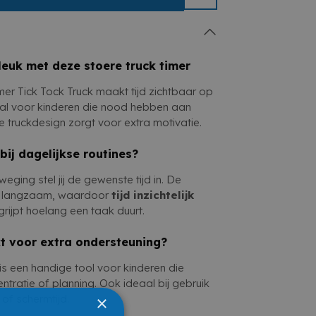
imer Tick Tock Truck combineert plezier
 aanspreekt
 en kindvriendelijke manier om tijd beter
annen.
leuk met deze stoere truck timer
er Tick Tock Truck maakt tijd zichtbaar op
aal voor kinderen die nood hebben aan
ijke truckdesign zorgt voor extra motivatie.
bij dagelijkse routines?
ging stel jij de gewenste tijd in. De
jnt langzaam, waardoor
tijd inzichtelijk
grijpt hoelang een taak duurt.
kt voor extra ondersteuning?
 is een handige tool voor kinderen die
tratie of planning. Ook ideaal bij gebruik
×
 of schermtijd.