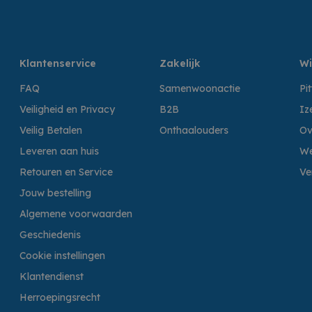
Klantenservice
Zakelijk
Wi
FAQ
Samenwoonactie
Pi
Veiligheid en Privacy
B2B
Iz
Veilig Betalen
Onthaalouders
Ov
Leveren aan huis
We
Retouren en Service
Ve
Jouw bestelling
Algemene voorwaarden
Geschiedenis
Cookie instellingen
Klantendienst
Herroepingsrecht