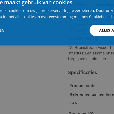
e maakt gebruik van cookies.
Eenvoudige bediening
Duidelijke visuele tijd
ruikt cookies om uw gebruikerservaring te verbeteren. Door onze
Keuze tussen stille mo
 u in met alle cookies in overeenstemming met ons Cookiebeleid.
Stimuleert focus en zel
Perfect voor kinderen 
LEN
ALLES 
Speels truckdesign dat
Samenvatting
De Brainstream Visual Tim
structuur. Een slimme en k
begrijpen en plannen.
Specificaties
Product code
Referentienummer leve
EAN
Reviews
(0)