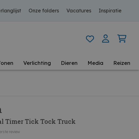
rlanglijst
Onze folders
Vacatures
Inspiratie
onen
Verlichting
Dieren
Media
Reizen
m
al Timer Tick Tock Truck
erste review