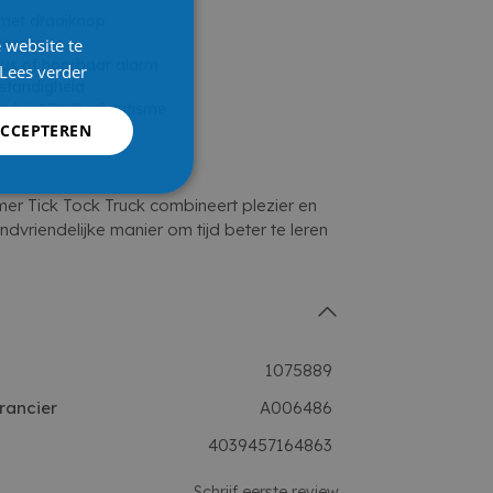
 met draaiknop
sweergave
 website te
dus of hoorbaar alarm
Lees verder
fstandigheid
en bij ADHD of autisme
ACCEPTEREN
 aanspreekt
er Tick Tock Truck combineert plezier en
indvriendelijke manier om tijd beter te leren
1075889
rancier
A006486
4039457164863
Schrijf eerste review