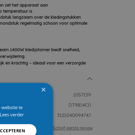
 en zet het apparaat aan
p temperatuur is
stuk langzaam over de kledingstukken
 mondstuk regelmatig schoon voor optimale
am 1400W kledijstomer biedt snelheid,
verwijdering.
jk en krachtig – ideaal voor een verzorgde
×
1057159
rancier
DT9814C0
 website te
Lees verder
3121040094747
Schrijf eerste review
ACCEPTEREN