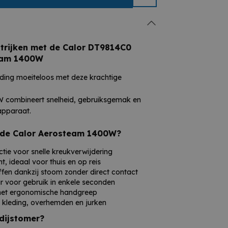
strijken met de Calor DT9814C0
eam 1400W
leding moeiteloos met deze krachtige
 combineert snelheid, gebruiksgemak en
apparaat.
 de Calor Aerosteam 1400W?
ie voor snelle kreukverwijdering
, ideaal voor thuis en op reis
offen dankzij stoom zonder direct contact
ar voor gebruik in enkele seconden
met ergonomische handgreep
e kleding, overhemden en jurken
edijstomer?