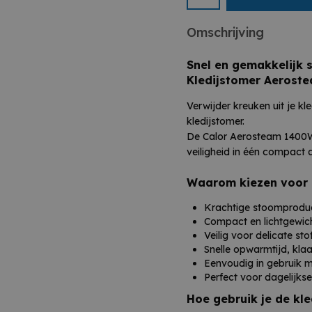
Omschrijving
Snel en gemakkelijk 
Kledijstomer Aerost
Verwijder kreuken uit je k
kledijstomer.
De Calor Aerosteam 1400W
veiligheid in één compact 
Waarom kiezen voor
Krachtige stoomproduct
Compact en lichtgewicht
Veilig voor delicate st
Snelle opwarmtijd, kla
Eenvoudig in gebruik 
Perfect voor dagelijks
Hoe gebruik je de kl