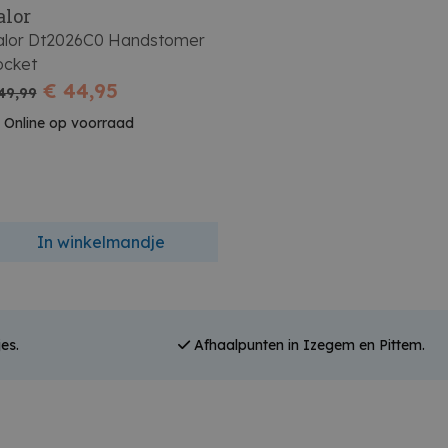
alor
alor Dt2026C0 Handstomer
ocket
€ 44,95
49,99
Online op voorraad
In winkelmandje
es.
Afhaalpunten in Izegem en Pittem.