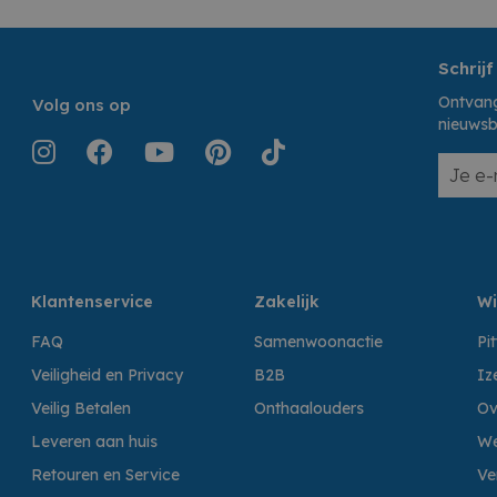
Schrijf
Ontvang
Volg ons op
nieuwsb
Klantenservice
Zakelijk
Wi
FAQ
Samenwoonactie
Pi
Veiligheid en Privacy
B2B
Iz
Veilig Betalen
Onthaalouders
Ov
Leveren aan huis
We
Retouren en Service
Ve