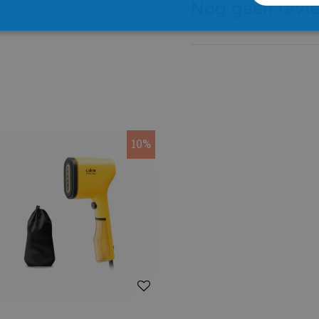
Nog geen revi
10%