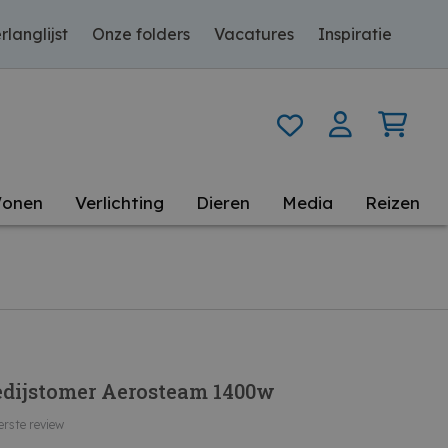
rlanglijst
Onze folders
Vacatures
Inspiratie
onen
Verlichting
Dieren
Media
Reizen
edijstomer Aerosteam 1400w
erste review