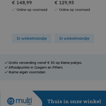
Strijkijzer Met
€ 148,99
Ultimate Pure 3200w
€ 129,95
Plus
€ 5
Stoomgenerator
Online op voorraad
Online op voorraad
On
Blauw
In winkelmandje
In winkelmandje
In
Gratis verzending vanaf € 50 op kleine pakjes.
Afhaalpunten in Izegem en Pittem.
Ruime eigen voorraden
Thuis in onze winkel