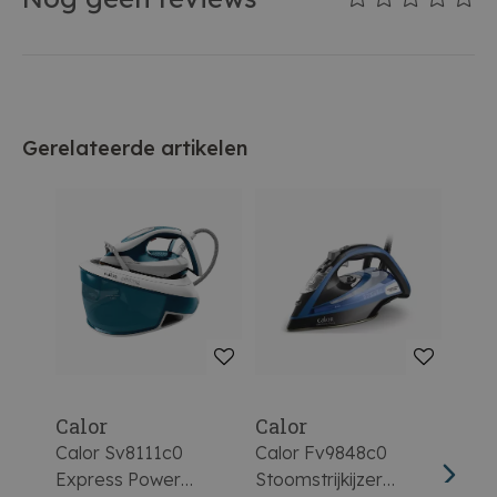
Gerelateerde artikelen
Calor
Calor
Calo
Calor Sv8111c0
Calor Fv9848c0
Calo
Express Power
Stoomstrijkijzer
Strij