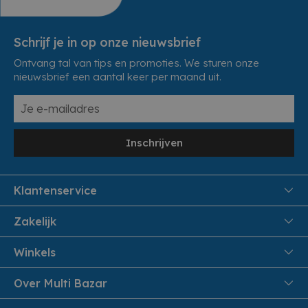
Schrijf je in op onze nieuwsbrief
Ontvang tal van tips en promoties. We sturen onze
nieuwsbrief een aantal keer per maand uit.
Inschrijven
Klantenservice
FAQ
Zakelijk
Veiligheid en Privacy
Samenwoonactie
Winkels
Veilig Betalen
B2B
Pittem
Over Multi Bazar
Leveren aan huis
Onthaalouders
Izegem