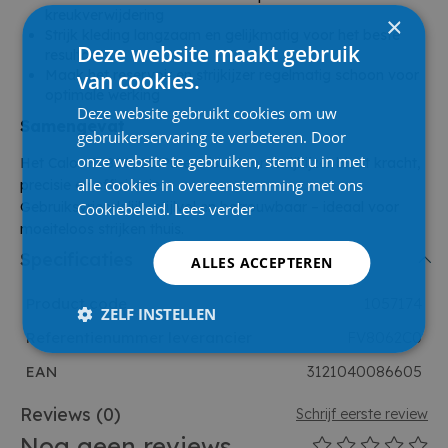
kreukverwijdering
×
Strijk kleding langzaam en gelijkmatig voor het beste
Deze website maakt gebruik
resultaat
Maak het reservoir en strijkijzer regelmatig schoon voor
van cookies.
optimale werking
Deze website gebruikt cookies om uw
Samengevat
gebruikerservaring te verbeteren. Door
onze website te gebruiken, stemt u in met
Het Calor FV8062C0 Pure Gliss stoomstrijkijzer biedt kracht,
alle cookies in overeenstemming met ons
precisie en efficiëntie.
Gebruiksvriendelijk, stijlvol en betrouwbaar – ideaal voor
Cookiebeleid.
Lees verder
moeiteloos strijken thuis.
Specificaties
ALLES ACCEPTEREN
Product code
1057174
ZELF INSTELLEN
Referentienummer leverancier
FV8062C0
EAN
3121040086605
Reviews
(0)
Schrijf eerste review
Nog geen reviews