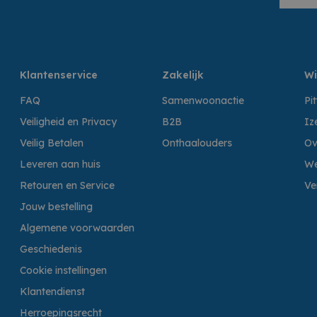
Klantenservice
Zakelijk
Wi
FAQ
Samenwoonactie
Pi
Veiligheid en Privacy
B2B
Iz
Veilig Betalen
Onthaalouders
Ov
Leveren aan huis
We
Retouren en Service
Ve
Jouw bestelling
Algemene voorwaarden
Geschiedenis
Cookie instellingen
Klantendienst
Herroepingsrecht