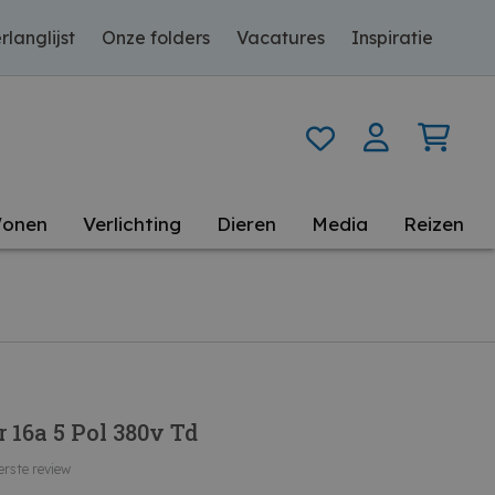
rlanglijst
Onze folders
Vacatures
Inspiratie
onen
Verlichting
Dieren
Media
Reizen
 16a 5 Pol 380v Td
erste review