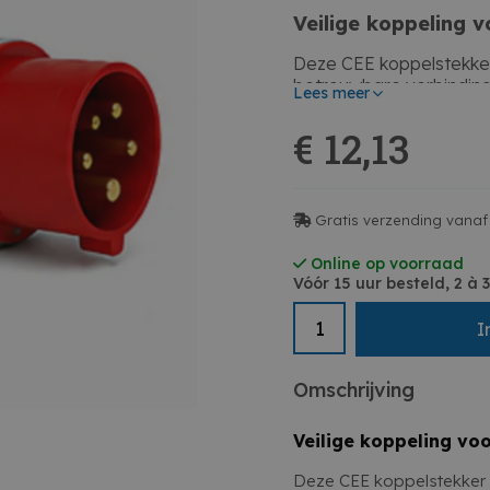
Veilige koppeling v
Deze CEE koppelstekker
betrouwbare verbinding
Lees meer
Waarvoor gebruik 
€ 12,13
De
CEE koppelstekke
tijdelijke opstellingen.
Belangrijke voorde
Gratis verzending vanaf
Stevig ontwerp dat best
Online op voorraad
gebruik.
Vóór 15 uur besteld, 2 à
16A capaciteit
I
5 polige uitvoering
380V krachtstroom
Samenvatting
Veilige koppeling
Omschrijving
Mobiel gebruik
Een betrouwbare oploss
krachtstroomverbinding
Veilige koppeling voo
Deze CEE koppelstekker 