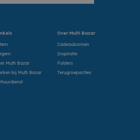
nkels
Over Multi Bazar
ttem
Cadeaubonnen
egem
Inspiratie
er Multi Bazar
Folders
rken bij Multi Bazar
Terugroepacties
rhuurdienst