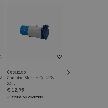
Ceramco
Ceramco
 V
Camping Stekker Ce 230v-
Cee Stekker 16a 5 Pol
230v
€ 12,95
€ 9,50
Online op voorraad
Online op voorraad