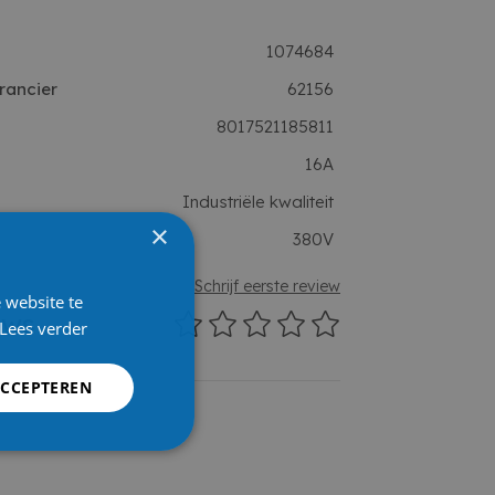
1074684
rancier
62156
8017521185811
16A
Industriële kwaliteit
×
380V
Schrijf eerste review
 website te
ews
Lees verder
ACCEPTEREN