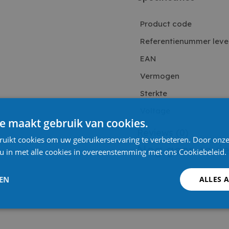
Product code
Referentienummer leve
EAN
Vermogen
Sterkte
Voltage
e maakt gebruik van cookies.
Reviews
(0)
ruikt cookies om uw gebruikerservaring te verbeteren. Door onze
Nog geen revi
 u in met alle cookies in overeenstemming met ons Cookiebeleid.
LEN
ALLES 