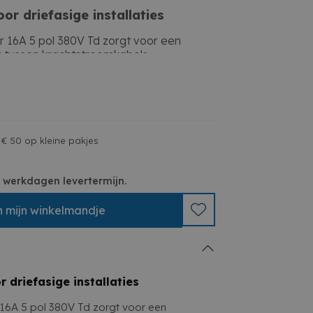
oor driefasige installaties
 16A 5 pol 380V Td zorgt voor een
 tussen krachtstroomkabels.
je deze koppelstekker
r
is ideaal voor mobiele installaties en
len
 € 50 op kleine pakjes
and is tegen intensief professioneel
 3 werkdagen levertermijn.
n
mijn
winkelmandje
ing voor veilige
en.
r driefasige installaties
16A 5 pol 380V Td zorgt voor een