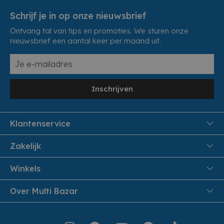
Schrijf je in op onze nieuwsbrief
Ontvang tal van tips en promoties. We sturen onze
nieuwsbrief een aantal keer per maand uit.
Inschrijven
Klantenservice
FAQ
Zakelijk
Veiligheid en Privacy
Samenwoonactie
Winkels
Veilig Betalen
B2B
Pittem
Over Multi Bazar
Leveren aan huis
Onthaalouders
Izegem
Retouren en Service
Cadeaubonnen
Over Multi Bazar