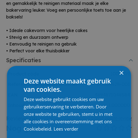
en gemakkelijk te reinigen materiaal maak je elke
bakervaring leuker. Voeg een persoonlijke toets toe aan je
baksels!
• Ideale cakevorm voor heerlijke cakes
• Stevig en duurzaam ontwerp
• Eenvoudig te reinigen na gebruik
• Perfect voor elke thuisbakker
Specificaties
×
Product code
1006209
Deze website maakt gebruik
Referentienummer leverancier
CC008628-001
van cookies.
EAN
4894871048584
Deze website gebruikt cookies om uw
Inhoud
1.000000
gebruikerservaring te verbeteren. Door
onze website te gebruiken, stemt u in met
Reviews
(0)
Schrijf eerste review
alle cookies in overeenstemming met ons
Nog geen reviews
Cookiebeleid.
Lees verder