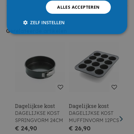
ALLES ACCEPTEREN
ZELF INSTELLEN
Gerelateerde artikelen
Dagelijkse kost
Dagelijkse kost
Dage
DAGELIJKSE KOST
DAGELIJKSE KOST
DAG
SPRINGVORM 24CM
MUFFINVORM 12PCS
QUI
€ 24,90
€ 26,90
€ 2