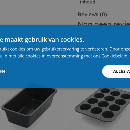
Inhoud
Reviews
(0)
Nog geen revi
e maakt gebruik van cookies.
ruikt cookies om uw gebruikerservaring te verbeteren. Door onze
 u in met alle cookies in overeenstemming met ons Cookiebeleid.
LEN
ALLES 