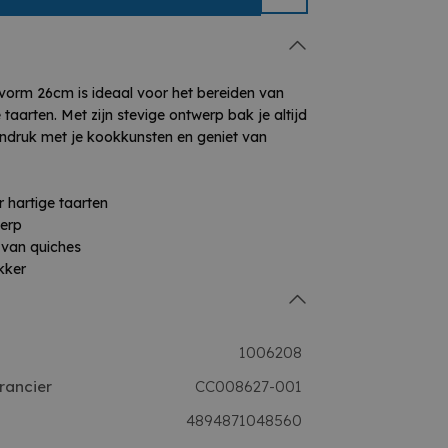
vorm 26cm is ideaal voor het bereiden van
 taarten. Met zijn stevige ontwerp bak je altijd
indruk met je kookkunsten en geniet van
 hartige taarten
werp
 van quiches
kker
1006208
rancier
CC008627-001
4894871048560