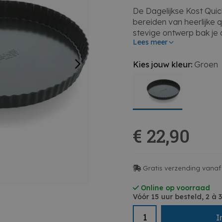
De Dagelijkse Kost Qui
bereiden van heerlijke q
stevige ontwerp bak je a
Lees meer
met je kookkunsten en g
Kies jouw kleur:
Groen
• Perfecte quichevorm 
• Stevig en duurzaam o
• Ideaal voor het berei
• Perfect voor elke thui
€ 22,90
Gratis verzending vanaf 
Online op voorraad
Vóór 15 uur besteld, 2 à
I