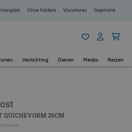
rlanglijst
Onze folders
Vacatures
Inspiratie
onen
Verlichting
Dieren
Media
Reizen
kost
ST QUICHEVORM 26CM
erste review