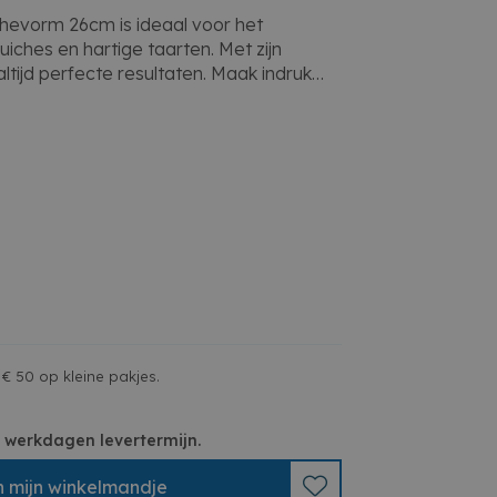
chevorm 26cm is ideaal voor het
uiches en hartige taarten. Met zijn
ltijd perfecte resultaten. Maak indruk
eniet van heerlijke gerechten!
voor hartige taarten
ntwerp
den van quiches
sbakker
€ 50 op kleine pakjes.
 3 werkdagen levertermijn.
n
mijn
winkelmandje