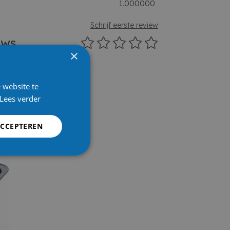
1.000000
Schrijf eerste review
ews
×
 website te
Lees verder
ACCEPTEREN