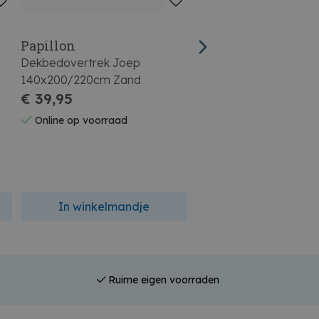
Papillon
Papillon
Dekbedovertrek Joep
Dekbedovertrek Mend
140x200/220cm Zand
140x200/220cm Wit
€ 39,95
€ 59,95
Online op voorraad
Online op voorraad
In winkelmandje
In winkelmandj
Ruime eigen voorraden