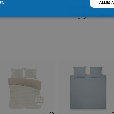
LEN
ALLES 
Reviews
(0)
Nog geen revi