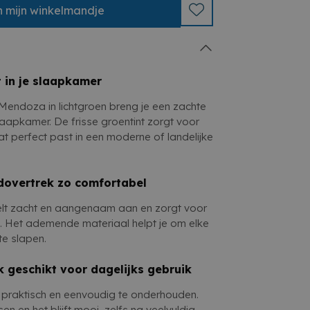
sse en natuurlijke slaapkeuze
soonsbed
n
mijn
winkelmandje
n onderhouden
ndoza combineert comfort, eenvoud en
ing zodat je slaapkamer een rustige en
t in je slaapkamer
endoza in lichtgroen breng je een zachte
 slaapkamer. De frisse groentint zorgt voor
t perfect past in een moderne of landelijke
dovertrek zo comfortabel
lt zacht en aangenaam aan en zorgt voor
t. Het ademende materiaal helpt je om elke
te slapen.
k geschikt voor dagelijks gebruik
g, praktisch en eenvoudig te onderhouden.
n en het blijft mooi, zelfs na veelvuldig