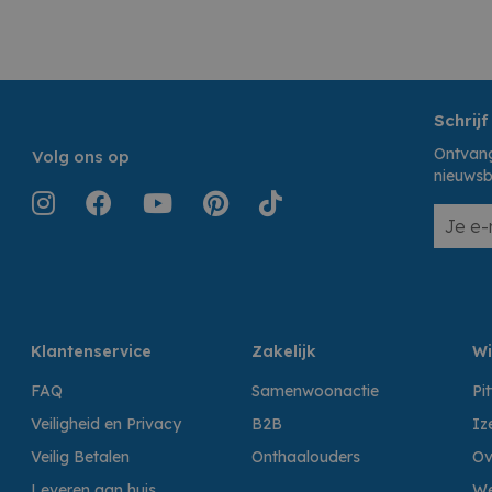
Schrijf
Ontvang
Volg ons op
nieuwsb
Klantenservice
Zakelijk
Wi
FAQ
Samenwoonactie
Pi
Veiligheid en Privacy
B2B
Iz
Veilig Betalen
Onthaalouders
Ov
Leveren aan huis
We