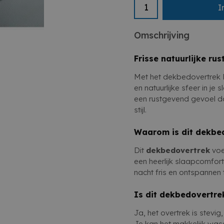
Samengevat een fri
Geschikt voor tweeper
I
Eenvoudig te wassen e
Het dekbedovertrek Me
een natuurlijke uitstral
Omschrijving
stijlvolle look krijgt.
Frisse natuurlijke rus
Met het dekbedovertrek M
en natuurlijke sfeer in je
een rustgevend gevoel da
stijl.
Waarom is dit dekbe
Dit
dekbedovertrek
voe
een heerlijk slaapcomfor
nacht fris en ontspannen 
Is dit dekbedovertre
Ja, het overtrek is stevi
Je kan het makkelijk wasse