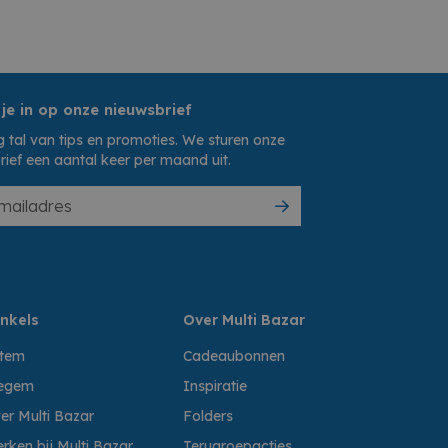
 je in op onze nieuwsbrief
 tal van tips en promoties. We sturen onze
rief een aantal keer per maand uit.
nkels
Over Multi Bazar
ttem
Cadeaubonnen
egem
Inspiratie
er Multi Bazar
Folders
rken bij Multi Bazar
Terugroepacties