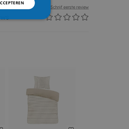
ACCEPTEREN
Schrijf eerste review
ews