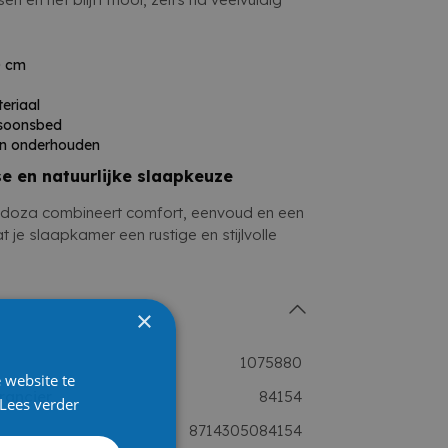
0 cm
eriaal
rsoonsbed
en onderhouden
e en natuurlijke slaapkeuze
doza combineert comfort, eenvoud en een
at je slaapkamer een rustige en stijlvolle
×
1075880
 website te
rancier
84154
Lees verder
8714305084154