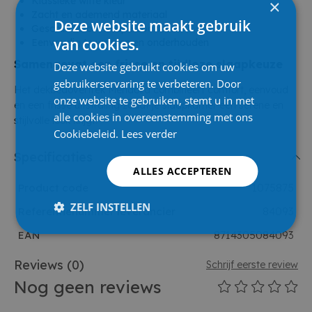
Klassieke witte kleur
×
Zacht en ademend materiaal
Deze website maakt gebruik
Geschikt voor tweepersoonsbed
van cookies.
Eenvoudig te wassen en onderhouden
Samengevat een frisse en tijdloze slaapkeuze
Deze website gebruikt cookies om uw
gebruikerservaring te verbeteren. Door
Het dekbedovertrek Mendoza combineert comfort, eenvoud
onze website te gebruiken, stemt u in met
en een frisse uitstraling zodat je slaapkamer een serene en
alle cookies in overeenstemming met ons
stijlvolle look krijgt.
Cookiebeleid.
Lees verder
Specificaties
ALLES ACCEPTEREN
Product code
1075875
ZELF INSTELLEN
Referentienummer leverancier
84093
EAN
8714305084093
Reviews
(0)
Schrijf eerste review
Nog geen reviews