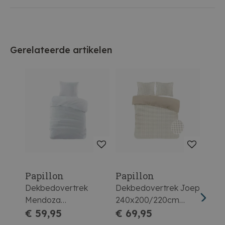
Gerelateerde artikelen
Papillon
Papillon
Pap
Dekbedovertrek
Dekbedovertrek Joep
Dekb
Mendoza
240x200/220cm
Men
140x200/220cm Wit
€ 59,95
Zand
€ 69,95
200
€ 7
Lich