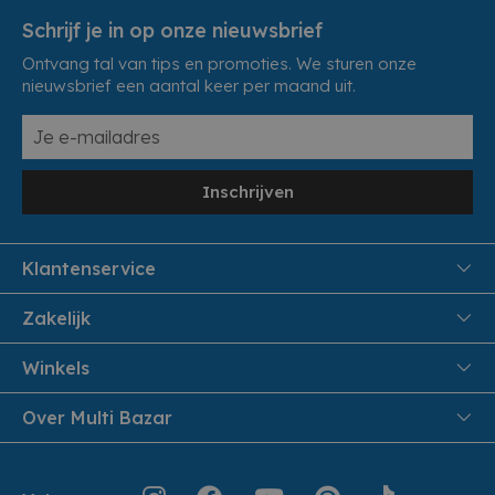
Schrijf je in op onze nieuwsbrief
Ontvang tal van tips en promoties. We sturen onze
nieuwsbrief een aantal keer per maand uit.
Inschrijven
Klantenservice
FAQ
Zakelijk
Veiligheid en Privacy
Samenwoonactie
Winkels
Veilig Betalen
B2B
Pittem
Over Multi Bazar
Leveren aan huis
Onthaalouders
Izegem
Retouren en Service
Cadeaubonnen
Over Multi Bazar