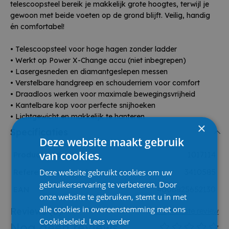
telescoopsteel bereik je makkelijk grote hoogtes, terwijl je
gewoon met beide voeten op de grond blijft. Veilig, handig
én comfortabel!
• Telescoopsteel voor hoge hagen zonder ladder
• Werkt op Power X-Change accu (niet inbegrepen)
• Lasergesneden en diamantgeslepen messen
• Verstelbare handgreep en schouderriem voor comfort
• Draadloos werken voor maximale bewegingsvrijheid
• Kantelbare kop voor perfecte snijhoeken
• Lichtgewicht en makkelijk te hanteren
×
Specificaties
Deze website maakt gebruik
van cookies.
Product code
1017114
Deze website gebruikt cookies om uw
Referentienummer leverancier
3410585
gebruikerservaring te verbeteren. Door
EAN
4006825652130
onze website te gebruiken, stemt u in met
alle cookies in overeenstemming met ons
Reviews
(0)
Schrijf eerste review
Cookiebeleid.
Lees verder
Nog geen reviews