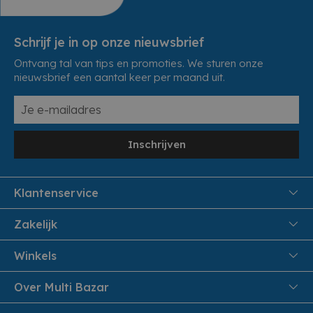
Schrijf je in op onze nieuwsbrief
Ontvang tal van tips en promoties. We sturen onze
nieuwsbrief een aantal keer per maand uit.
Inschrijven
Klantenservice
FAQ
Zakelijk
Veiligheid en Privacy
Samenwoonactie
Winkels
Veilig Betalen
B2B
Pittem
Over Multi Bazar
Leveren aan huis
Onthaalouders
Izegem