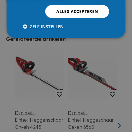
ALLES ACCEPTEREN
ZELF INSTELLEN
Gerelateerde artikelen
Einhell
Einhell
Ein
Einhell Heggenschaar
Einhell Heggeschaar
Ge-C
Gh-eh 4245
Ge-eh 6560
Accu