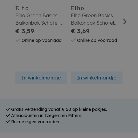
Elho
Elho
Elh
Elho Green Basics
Elho Green Basics
Elho
Balkonbak Schotel
Balkonbak Schotel
Balk
50cm Blad Groen
€ 3,59
60cm Blad Groen
€ 3,69
80cm
€ 4
Online op voorraad
Online op voorraad
On
In winkelmandje
In winkelmandje
In
Gratis verzending vanaf € 50 op kleine pakjes.
Afhaalpunten in Izegem en Pittem.
Ruime eigen voorraden