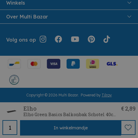
Samenwoonactie
Winkels
Veilig Betalen
B2B
Pittem
Over Multi Bazar
Leveren aan huis
Onthaalouders
Izegem
Retouren en Service
Cadeaubonnen
Over Multi Bazar
Jouw bestelling
Inspiratie
Volg ons op
Werken bij Multi Bazar
Algemene voorwaarden
Folders
Verhuurdienst
Geschiedenis
Terugroepacties
Cookie instellingen
Klantendienst
Herroepingsrecht
Copyright © 2026 Multi Bazar.
Powered by
Tilroy
Elho
€ 2,89
Elho Green Basics Balkonbak Schotel 40cm Blad Groen
In
winkelmandje