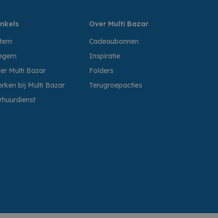
nkels
Over Multi Bazar
ttem
Cadeaubonnen
egem
Inspiratie
er Multi Bazar
Folders
rken bij Multi Bazar
Terugroepacties
rhuurdienst