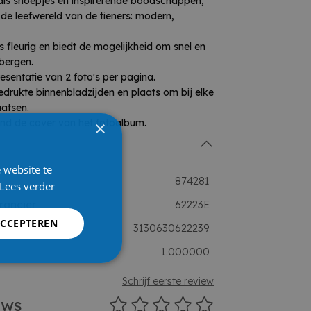
n als snoepjes en inspirerende boodschappen,
 de leefwereld van de tieners: modern,
 fleurig en biedt de mogelijkheid om snel en
bergen.
sentatie van 2 foto's per pagina.
drukte binnenbladzijden en plaats om bij elke
aatsen.
ond de cover van het fotoalbum.
×
 website te
874281
Lees verder
rancier
62223E
ACCEPTEREN
3130630622239
1.000000
Schrijf eerste review
ews