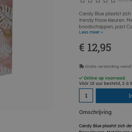
Schrijf e
Candy Blue plaatst zich
trendy frisse kleuren. M
boodschappen, past Can
Lees meer
tieners: modern, dynam
Het album met pochetten
€ 12,95
snel en eenvoudig uw fo
Een medium formaat en 
Kan 200 foto's bevatten
om bij elke foto een ond
Gratis verzending vanaf
Beschermhoes in plasti
Online op voorraad
Vóór 15 uur besteld, 2 à
I
Omschrijving
Candy Blue plaatst zich de