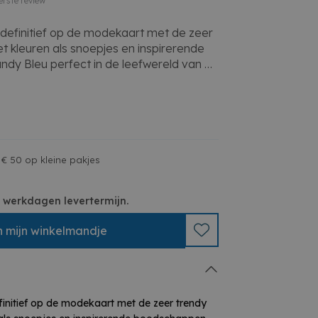
erste review
 definitief op de modekaart met de zeer
et kleuren als snoepjes en inspirerende
dy Bleu perfect in de leefwereld van de
isch en trendy!
 is fleurig en biedt de mogelijkheid om
to's op te bergen.
presentatie van 2 foto's per pagina.
 Bedrukte binnenbladzijden en plaats
erschrift te plaatsen.
 € 50 op kleine pakjes
c rond de cover van het fotoalbum.
 3 werkdagen levertermijn.
n
mijn
winkelmandje
finitief op de modekaart met de zeer trendy