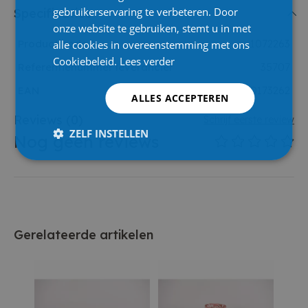
gebruikerservaring te verbeteren. Door
Specificaties
onze website te gebruiken, stemt u in met
Product code
1072263
alle cookies in overeenstemming met ons
Cookiebeleid.
Lees verder
Referentienummer leverancier
35707
EAN
5414900173262
ALLES ACCEPTEREN
Reviews
(0)
Schrijf eerste review
ZELF INSTELLEN
Nog geen reviews
Gerelateerde artikelen