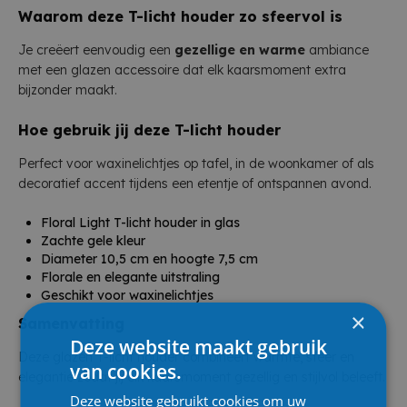
Waarom deze T-licht houder zo sfeervol is
Je creëert eenvoudig een
gezellige en warme
ambiance
met een glazen accessoire dat elk kaarsmoment extra
bijzonder maakt.
Hoe gebruik jij deze T-licht houder
Perfect voor waxinelichtjes op tafel, in de woonkamer of als
decoratief accent tijdens een etentje of ontspannen avond.
Floral Light T-licht houder in glas
Zachte gele kleur
Diameter 10,5 cm en hoogte 7,5 cm
Florale en elegante uitstraling
Geschikt voor waxinelichtjes
×
Samenvatting
Deze website maakt gebruik
Deze glazen T-licht houder combineert warmte, sfeer en
van cookies.
elegantie zodat jij elk kaarsmoment gezellig en stijlvol beleeft.
Deze website gebruikt cookies om uw