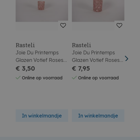
Rasteli
Rasteli
Rast
Joie Du Printemps
Joie Du Printemps
Flora
Glazen Votief Roses
Glazen Votief Roses
Houd
Ø7,3xh8cm
€ 3,50
Ø10xh12,5cm
€ 7,95
Ø10,
€ 4
Online op voorraad
Online op voorraad
On
In winkelmandje
In winkelmandje
In