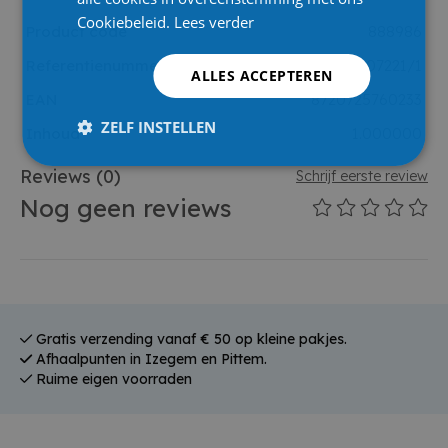
Cookiebeleid.
Lees verder
Product code
888986
Referentienummer leverancier
807221/1
ALLES ACCEPTEREN
EAN
8720725760233
ZELF INSTELLEN
Inhoud
1.000000
Reviews
(0)
Schrijf eerste review
Nog geen reviews
Gratis verzending vanaf € 50 op kleine pakjes.
Afhaalpunten in Izegem en Pittem.
Ruime eigen voorraden