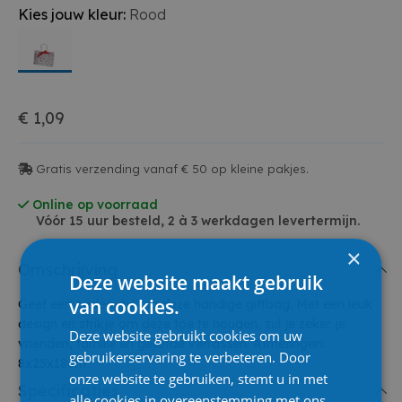
Kies jouw kleur:
Rood
€ 1,09
Gratis verzending vanaf € 50 op kleine pakjes.
Online op voorraad
Vóór 15 uur besteld, 2 à 3 werkdagen levertermijn.
×
Omschrijving
Deze website maakt gebruik
van cookies.
Geef een cadeautje via deze handige giftbag. Met een leuk
design en strikje om deze toe te houden, zul je zeker je
Deze website gebruikt cookies om uw
vrienden, familie en geliefde verrassen. Afmetingen:
gebruikerservaring te verbeteren. Door
8x25x18cm
onze website te gebruiken, stemt u in met
Specificaties
alle cookies in overeenstemming met ons