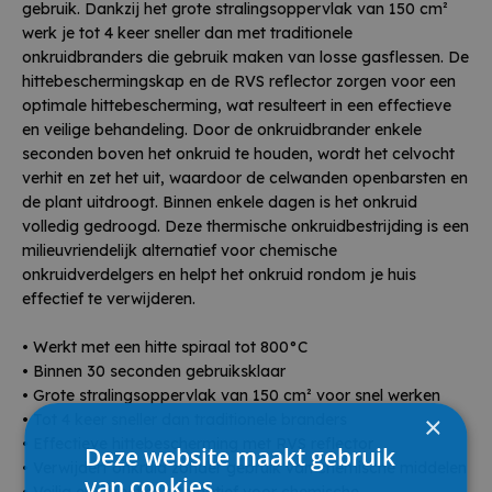
gebruik. Dankzij het grote stralingsoppervlak van 150 cm²
werk je tot 4 keer sneller dan met traditionele
onkruidbranders die gebruik maken van losse gasflessen. De
hittebeschermingskap en de RVS reflector zorgen voor een
optimale hittebescherming, wat resulteert in een effectieve
en veilige behandeling. Door de onkruidbrander enkele
seconden boven het onkruid te houden, wordt het celvocht
verhit en zet het uit, waardoor de celwanden openbarsten en
de plant uitdroogt. Binnen enkele dagen is het onkruid
volledig gedroogd. Deze thermische onkruidbestrijding is een
milieuvriendelijk alternatief voor chemische
onkruidverdelgers en helpt het onkruid rondom je huis
effectief te verwijderen.
• Werkt met een hitte spiraal tot 800°C
• Binnen 30 seconden gebruiksklaar
• Grote stralingsoppervlak van 150 cm² voor snel werken
×
• Tot 4 keer sneller dan traditionele branders
• Effectieve hittebescherming met RVS reflector
Deze website maakt gebruik
• Verwijdert onkruid zonder gebruik van chemische middelen
van cookies.