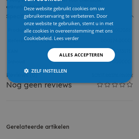
• Veilig en effectief alternatief voor chemische
onkruidverdelgers
Deze website gebruikt cookies om uw
gebruikerservaring te verbeteren. Door
Specificaties
onze website te gebruiken, stemt u in met
Product code
1012035
alle cookies in overeenstemming met ons
Cookiebeleid.
Lees verder
Referentienummer leverancier
000174.0000
EAN
4046436033171
ALLES ACCEPTEREN
Inhoud
1.000000
ZELF INSTELLEN
Reviews
(0)
Schrijf eerste review
Nog geen reviews
Gerelateerde artikelen