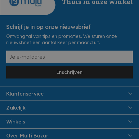
Thuis in onze winkel
Schrijf je in op onze nieuwsbrief
Ontvang tal van tips en promoties. We sturen onze
nieuwsbrief een aantal keer per maand uit.
Inschrijven
Klantenservice
FAQ
Zakelijk
Veiligheid en Privacy
Samenwoonactie
Winkels
Veilig Betalen
B2B
Pittem
Over Multi Bazar
Leveren aan huis