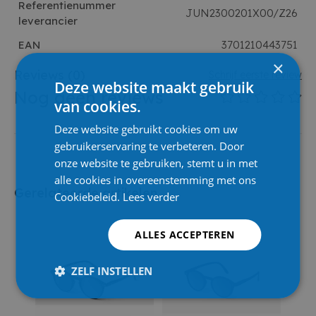
Referentienummer
JUN2300201X00/Z26
leverancier
EAN
3701210443751
×
Reviews
(0)
Schrijf eerste review
Deze website maakt gebruik
Nog geen reviews
van cookies.
Deze website gebruikt cookies om uw
gebruikerservaring te verbeteren. Door
onze website te gebruiken, stemt u in met
alle cookies in overeenstemming met ons
Gerelateerde artikelen
Cookiebeleid.
Lees verder
ALLES ACCEPTEREN
ZELF INSTELLEN