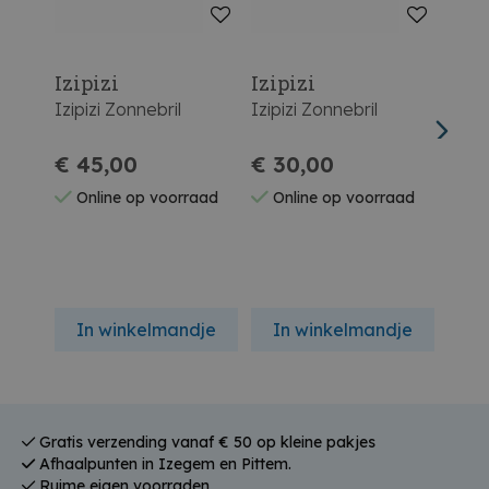
Izipizi
Izipizi
Izip
Izipizi Zonnebril
Izipizi Zonnebril
Izipi
€ 45,00
€ 30,00
€ 5
Online op voorraad
Online op voorraad
On
In winkelmandje
In winkelmandje
In
Gratis verzending vanaf € 50 op kleine pakjes
Afhaalpunten in Izegem en Pittem.
Ruime eigen voorraden