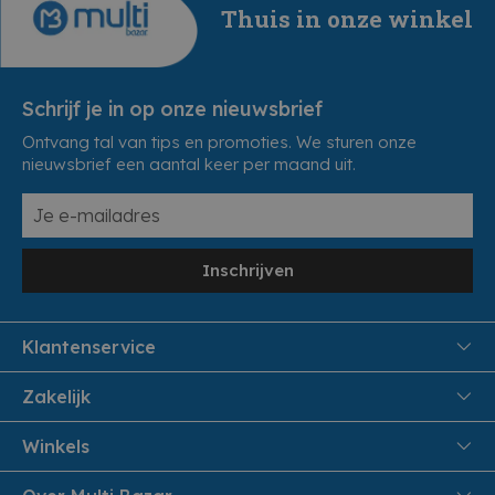
Thuis in onze winkel
Schrijf je in op onze nieuwsbrief
Ontvang tal van tips en promoties. We sturen onze
nieuwsbrief een aantal keer per maand uit.
Inschrijven
Klantenservice
FAQ
Zakelijk
Veiligheid en Privacy
Samenwoonactie
Winkels
Veilig Betalen
B2B
Pittem