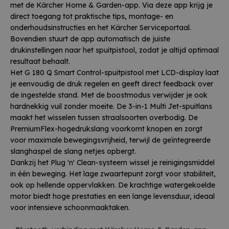
met de Kärcher Home & Garden-app. Via deze app krijg je
direct toegang tot praktische tips, montage- en
onderhoudsinstructies en het Kärcher Serviceportaal.
Bovendien stuurt de app automatisch de juiste
drukinstellingen naar het spuitpistool, zodat je altijd optimaal
resultaat behaalt.
Het G 180 Q Smart Control-spuitpistool met LCD-display laat
je eenvoudig de druk regelen en geeft direct feedback over
de ingestelde stand. Met de boostmodus verwijder je ook
hardnekkig vuil zonder moeite. De 3-in-1 Multi Jet-spuitlans
maakt het wisselen tussen straalsoorten overbodig. De
PremiumFlex-hogedrukslang voorkomt knopen en zorgt
voor maximale bewegingsvrijheid, terwijl de geïntegreerde
slanghaspel de slang netjes opbergt.
Dankzij het Plug 'n' Clean-systeem wissel je reinigingsmiddel
in één beweging. Het lage zwaartepunt zorgt voor stabiliteit,
ook op hellende oppervlakken. De krachtige watergekoelde
motor biedt hoge prestaties en een lange levensduur, ideaal
voor intensieve schoonmaaktaken.