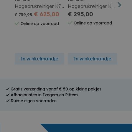
Hogedrukreiniger K7
Hogedrukreiniger K4
Hoge
Comfort Premium
€ 625,00
Power Control Flex +
€ 295,00
Prem
€ 739,95
€ 79
Rioolset 7.5m +
Cont
Online op voorraad
Online op voorraad
On
Autoshampoo
Rioo
Zeep
In winkelmandje
In winkelmandje
In
Gratis verzending vanaf € 50 op kleine pakjes
Afhaalpunten in Izegem en Pittem.
Ruime eigen voorraden