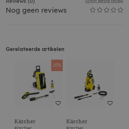
Reviews
(0)
Schrijf eerste review
Nog geen reviews
Gerelateerde artikelen
15%
Kärcher
Kärcher
Kär
Karcher
Karcher
Karc