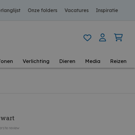
rlanglijst
Onze folders
Vacatures
Inspiratie
onen
Verlichting
Dieren
Media
Reizen
Zwart
erste review