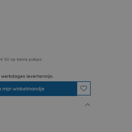
206 mm
4 mm
 zoutstenen
€ 50 op kleine pakjes.
 3 werkdagen levertermijn.
n
mijn
winkelmandje