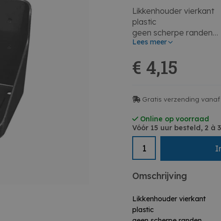
Likkenhouder vierkant
plastic
geen scherpe randen
Lees meer
afmetingen: ca. 202 x 
binnenmaten: 191 x 19
€ 4,15
ook geschikt voor 15 kg
Gratis verzending vanaf 
Online op voorraad
Vóór 15 uur besteld, 2 à
I
Omschrijving
Likkenhouder vierkant
plastic
geen scherpe randen