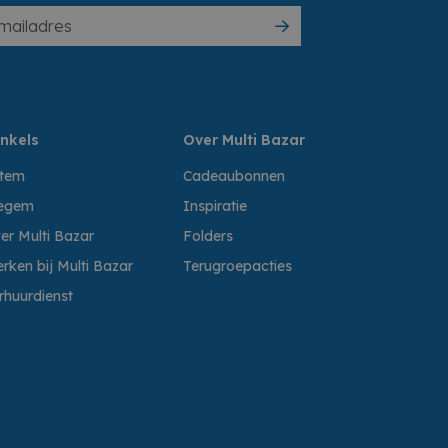
nkels
Over Multi Bazar
ttem
Cadeaubonnen
egem
Inspiratie
er Multi Bazar
Folders
rken bij Multi Bazar
Terugroepacties
rhuurdienst