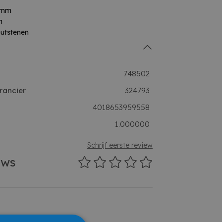
6 mm
m
outstenen
748502
rancier
324793
4018653959558
1.000000
Schrijf eerste review
ews