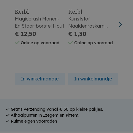
Kerbl
Kerbl
Ker
Magicbrush Manen-
Kunststof
Kuns
En Staartborstel Hout
Naaldenroskam
Naal
€ 12,50
Blauw
€ 1,30
Zwar
€ 1
Online op voorraad
Online op voorraad
On
In winkelmandje
In winkelmandje
In
Gratis verzending vanaf € 50 op kleine pakjes.
Afhaalpunten in Izegem en Pittem.
Ruime eigen voorraden