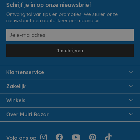
Schrijf je in op onze nieuwsbrief
Ontvang tal van tips en promoties. We sturen onze
nieuwsbrief een aantal keer per maand uit.
Inschrijven
Klantenservice
FAQ
Zakelijk
Veiligheid en Privacy
Samenwoonactie
Winkels
Veilig Betalen
B2B
Pittem
Over Multi Bazar
Leveren aan huis
Onthaalouders
Izegem
Retouren en Service
Cadeaubonnen
Over Multi Bazar
Jouw bestelling
Inspiratie
Volg ons op