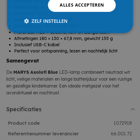
Neutraal wit LED-licht 4000K
ALLES ACCEPTEREN
Gebruikstijd 16 - 56 uur
Vermogen 2,5 W
Batterijcapaciteit 1200 mAh
ZELF INSTELLEN
Oplaadtijd ca. 3,5 uur via USB-C
Materiaal: ABS + silicone, licht en aangenaam
Afmetingen 180 × 130 × 67,8 mm, gewicht 155 g
Inclusief USB-C kabel
Perfect voor ontspanning, lezen en nachtelijk licht
Samengevat
De
MARYS Axolotl Blue
LED-lamp combineert neutraal wit
licht, veilige materialen en lange batterijduur voor een rustige
en gezellige kinderkamer. Een ideale metgezel voor het
avondritueel en nachtrust.
Specificaties
Product code
1072918
Referentienummer leverancier
66.001.72