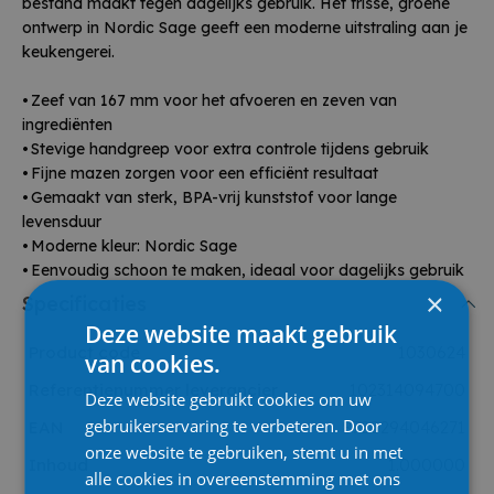
bestand maakt tegen dagelijks gebruik. Het frisse, groene
ontwerp in Nordic Sage geeft een moderne uitstraling aan je
keukengerei.
• Zeef van 167 mm voor het afvoeren en zeven van
ingrediënten
• Stevige handgreep voor extra controle tijdens gebruik
• Fijne mazen zorgen voor een efficiënt resultaat
• Gemaakt van sterk, BPA-vrij kunststof voor lange
levensduur
• Moderne kleur: Nordic Sage
• Eenvoudig schoon te maken, ideaal voor dagelijks gebruik
×
Specificaties
Deze website maakt gebruik
Product code
1030624
van cookies.
Referentienummer leverancier
102314094700
Deze website gebruikt cookies om uw
gebruikerservaring te verbeteren. Door
EAN
8720294046271
onze website te gebruiken, stemt u in met
Inhoud
1.000000
alle cookies in overeenstemming met ons