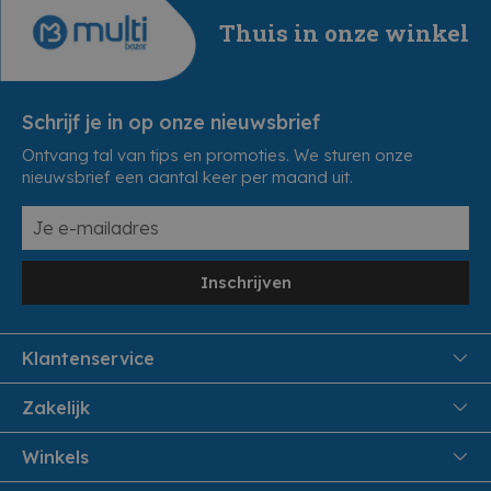
Thuis in onze winkel
Schrijf je in op onze nieuwsbrief
Ontvang tal van tips en promoties. We sturen onze
nieuwsbrief een aantal keer per maand uit.
Inschrijven
Klantenservice
FAQ
Zakelijk
Veiligheid en Privacy
Samenwoonactie
Winkels
Veilig Betalen
B2B