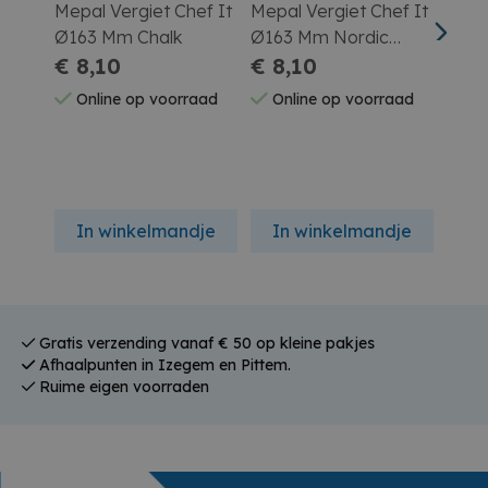
Mepal Vergiet Chef It
Mepal Vergiet Chef It
Mepa
Ø163 Mm Chalk
Ø163 Mm Nordic
Ø207
€ 8,10
Sage
€ 8,10
€ 1
Online op voorraad
Online op voorraad
On
In winkelmandje
In winkelmandje
In
Gratis verzending vanaf € 50 op kleine pakjes
Afhaalpunten in Izegem en Pittem.
Ruime eigen voorraden