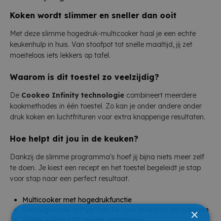
Koken wordt slimmer en sneller dan ooit
Met deze slimme hogedruk-multicooker haal je een echte
keukenhulp in huis. Van stoofpot tot snelle maaltijd, jij zet
moeiteloos iets lekkers op tafel.
Waarom is dit toestel zo veelzijdig?
De
Cookeo Infinity technologie
combineert meerdere
kookmethodes in één toestel. Zo kan je onder andere onder
druk koken en luchtfrituren voor extra knapperige resultaten.
Hoe helpt dit jou in de keuken?
Dankzij de slimme programma's hoef jij bijna niets meer zelf
te doen. Je kiest een recept en het toestel begeleidt je stap
voor stap naar een perfect resultaat.
Multicooker met hogedrukfunctie
Geïntegreerde airfryer functie voor krokante bereidingen
×
Sneller koken met minder inspanning