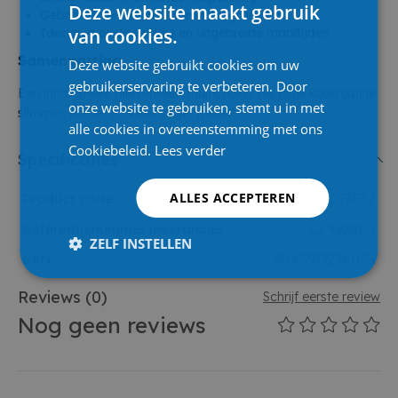
Deze website maakt gebruik
Gebruiksvriendelijke slimme programma's
van cookies.
Ideaal voor dagelijkse en uitgebreide maaltijden
Samenvatting
Deze website gebruikt cookies om uw
gebruikerservaring te verbeteren. Door
Een innovatieve alles-in-één multicooker die jouw kookroutine
onze website te gebruiken, stemt u in met
slimmer, sneller en veelzijdiger maakt.
alle cookies in overeenstemming met ons
Cookiebeleid.
Lees verder
Specificaties
ALLES ACCEPTEREN
Product code
1073832
Referentienummer leverancier
CE9828F0
ZELF INSTELLEN
EAN
3045387296025
Reviews
(0)
Schrijf eerste review
Nog geen reviews