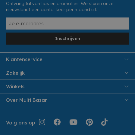
Ontvang tal van tips en promoties. We sturen onze
nieuwsbrief een aantal keer per maand uit.
Inschrijven
Klantenservice
FAQ
Zakelijk
Veiligheid en Privacy
Samenwoonactie
Winkels
Veilig Betalen
B2B
Pittem
Over Multi Bazar
Leveren aan huis
Onthaalouders
Izegem
Retouren en Service
Cadeaubonnen
Over Multi Bazar
Jouw bestelling
Inspiratie
Volg ons op
Werken bij Multi Bazar
Algemene voorwaarden
Folders