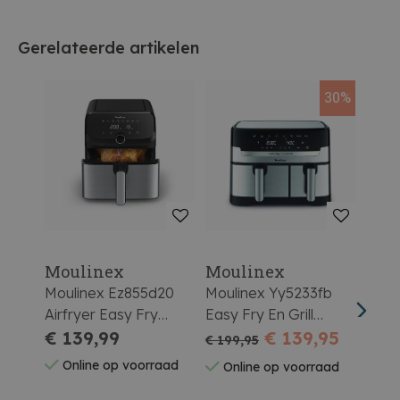
Gerelateerde artikelen
30%
Moulinex
Moulinex
Mou
Moulinex Ez855d20
Moulinex Yy5233fb
Moul
Airfryer Easy Fry
Easy Fry En Grill
Easy 
Mega
€ 139,99
Dubbele Bak
€ 139,95
€ 199,95
€ 24
Online op voorraad
Online op voorraad
On