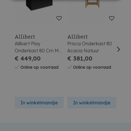
Allibert
Allibert
Alli
Allibert Play
Prisca Onderkast 80
Mar
Onderkast 80 Cm Met
Acacia Natuur
Wast
Sifon Mat Zwart
€ 449,00
€ 381,00
120 
€ 6
Online op voorraad
Online op voorraad
On
In winkelmandje
In winkelmandje
In