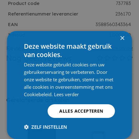
Product code
737783
Referentienummer leverancier
236170
EAN
3588560343364
Inhoud
1.000000
×
Deze website maakt gebruik
Reviews
(0)
Schrijf eerste review
van cookies.
Nog geen reviews
Deze website gebruikt cookies om uw
gebruikerservaring te verbeteren. Door
onze website te gebruiken, stemt u in met
alle cookies in overeenstemming met ons
Cookiebeleid.
Lees verder
Gerelateerde artikelen
ALLES ACCEPTEREN
ZELF INSTELLEN