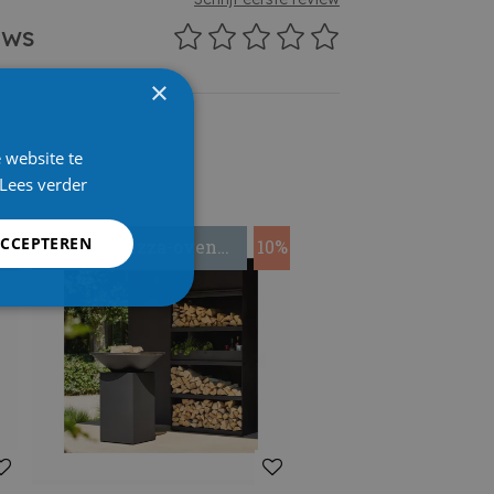
ews
×
 website te
Lees verder
ACCEPTEREN
0%
Gratis Pizza-oven
10%
twv 295?