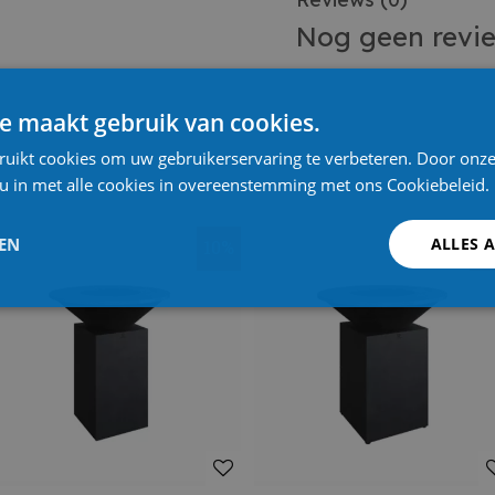
Nog geen revi
e maakt gebruik van cookies.
ruikt cookies om uw gebruikerservaring te verbeteren. Door onze
 u in met alle cookies in overeenstemming met ons Cookiebeleid.
LEN
ALLES 
10%
1