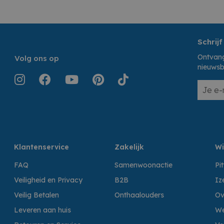
Schrijf
Ontvang
Volg ons op
nieuwsb
Klantenservice
Zakelijk
Wi
FAQ
Samenwoonactie
Pi
Veiligheid en Privacy
B2B
Iz
Veilig Betalen
Onthaalouders
Ov
Leveren aan huis
We