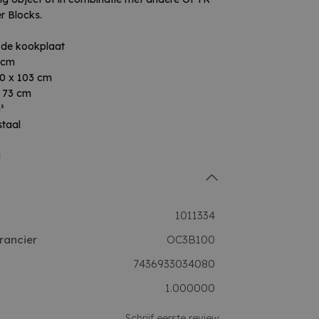
r Blocks.
r de kookplaat
 cm
00 x 103 cm
x 73 cm
³
staal
g
1011334
rancier
OC3B100
7436933034080
1.000000
Schrijf eerste review