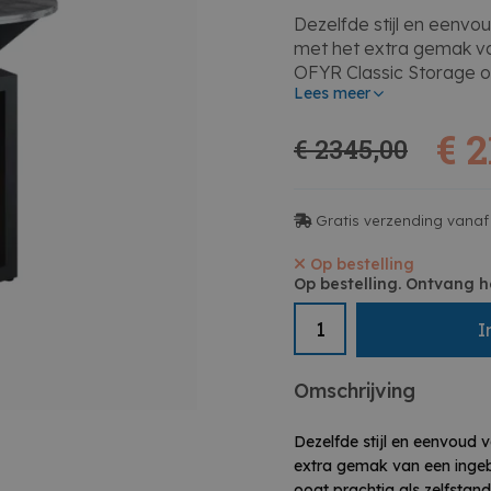
Dezelfde stijl en eenvo
met het extra gemak v
OFYR Classic Storage oo
Lees meer
combinatie met andere
Blocks.
€ 
€ 2345,00
Kenmerken:
• Inclusief afdek
• Afmeting kookplaat: 
• Afmeting totaal: 100 
Gratis verzending vanaf
• Afmeting basis: 50 x 
• Opslag capaciteit: 0,
Op bestelling
Op bestelling. Ontvang h
• Materiaal: Zwart geco
• Totaal gewicht: 117 kg
I
• Gewicht kookplaat: 56
Omschrijving
Dezelfde stijl en eenvoud 
extra gemak van een inge
oogt prachtig als zelfstan