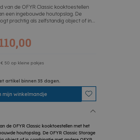
ud van de OFYR Classic kooktoestellen
an een ingebouwde houtopslag. De
gt prachtig als zelfstandig object of in
 OFYR apparaten zoals de Butcher
2110,00
hoes voor de kookplaat
100 cm
x 100 x 103 cm
 € 50 op kleine pakjes
50 x 73 cm
12 m³
et artikel binnen 35 dagen.
at staal
n
mijn
winkelmandje
 kg
van de OFYR Classic kooktoestellen met het
bouwde houtopslag. De OFYR Classic Storage
dig object of in combinatie met andere OFYR