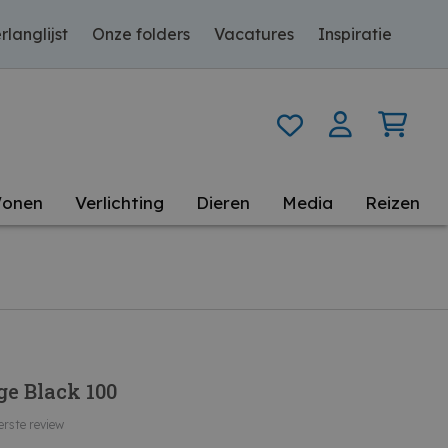
rlanglijst
Onze folders
Vacatures
Inspiratie
onen
Verlichting
Dieren
Media
Reizen
ge Black 100
erste review