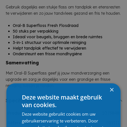
Gebruik dagelijks een stukje floss om tandplak en etensresten
te verwijderen en zo jouw tandvlees gezond en fris te houden.
Oral-B Superfloss Fresh Flosdraad
50 stuks per verpakking
Ideaal voor beugels, bruggen en brede ruimtes
3-in-1 structuur voor optimale reiniging
Helpt tandplak effectief te verwijderen
Ondersteunt een frisse mondhygiëne
Samenvatting
Met Oral-B Superfloss geef jij jouw mondverzorging een
upgrade en zorg je dagelijks voor een grondige en frisse
reiniging tussen je tanden.
×
Deze website maakt gebruik
Specificaties
van cookies.
Product code
1075848
Deze website gebruikt cookies om uw
gebruikerservaring te verbeteren. Door
Referentienummer leverancier
089111