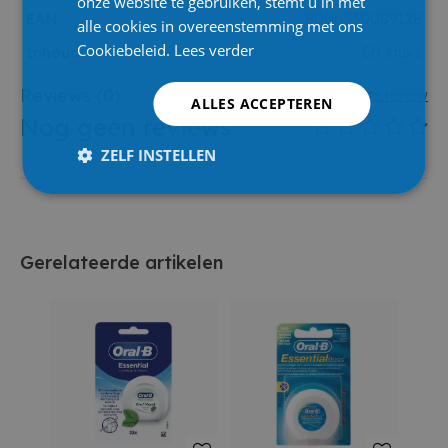
onze website te gebruiken, stemt u in met
EAN
8006530089128
alle cookies in overeenstemming met ons
Cookiebeleid.
Lees verder
Inhoud
50 stuks
Reviews
(0)
Schrijf eerste review
ALLES ACCEPTEREN
Nog geen reviews
ZELF INSTELLEN
Gerelateerde artikelen