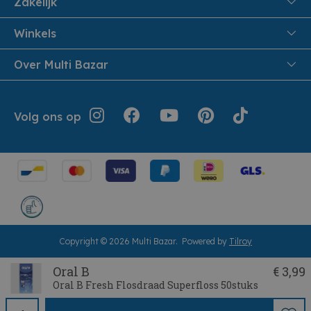
Zakelijk
Veiligheid en Privacy
Samenwoonactie
Winkels
Veilig Betalen
B2B
Pittem
Over Multi Bazar
Leveren aan huis
Onthaalouders
Izegem
Retouren en Service
Cadeaubonnen
Over Multi Bazar
Jouw bestelling
Inspiratie
Volg ons op
Werken bij Multi Bazar
Algemene voorwaarden
Folders
Verhuurdienst
Geschiedenis
Terugroepacties
Cookie instellingen
Klantendienst
Herroepingsrecht
Copyright © 2026 Multi Bazar.
Powered by
Tilroy
Oral B
€ 3,99
Oral B Fresh Flosdraad Superfloss 50stuks