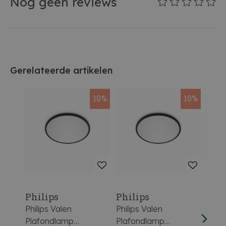
Nog geen reviews
Gerelateerde artikelen
10%
10%
Philips
Philips
Phil
Philips Valen
Philips Valen
Phili
Plafondlamp
Plafondlamp
Plaf