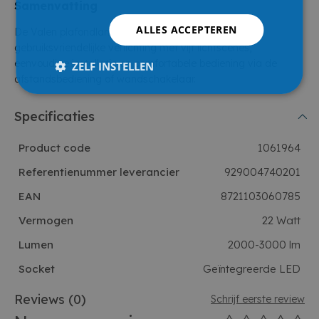
Samenvatting
ALLES ACCEPTEREN
De Valen plafondlamp biedt flexibele, warme en
gebruiksvriendelijke verlichting met vijf lichtscènes,
eenvoudige installatie en comfortabele bediening via de
ZELF INSTELLEN
afstandsbediening of wandschakelaar.
Specificaties
Product code
1061964
Referentienummer leverancier
929004740201
EAN
8721103060785
Vermogen
22 Watt
Lumen
2000-3000 lm
Socket
Geïntegreerde LED
Reviews
(0)
Schrijf eerste review