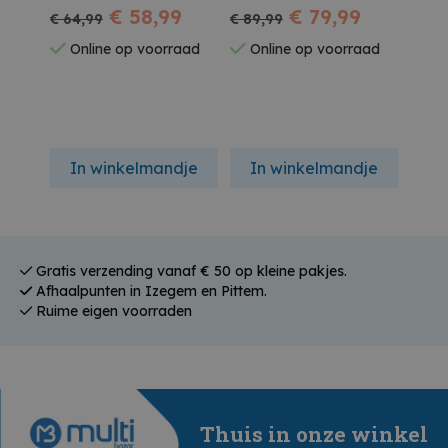
Afstandsbediening
€ 58,99
Afstandsbediening
€ 79,99
Afst
€ 64,99
€ 89,99
€ 54,
Rond Zwart 22w 22-
Rond Zwart 32w 22-
Vier
Online op voorraad
Online op voorraad
On
27-40-65k Warm
27-40-65k Warm
22-2
Glow
Glow
Glow
In winkelmandje
In winkelmandje
In
Gratis verzending vanaf € 50 op kleine pakjes.
Afhaalpunten in Izegem en Pittem.
Ruime eigen voorraden
Thuis in onze winkel