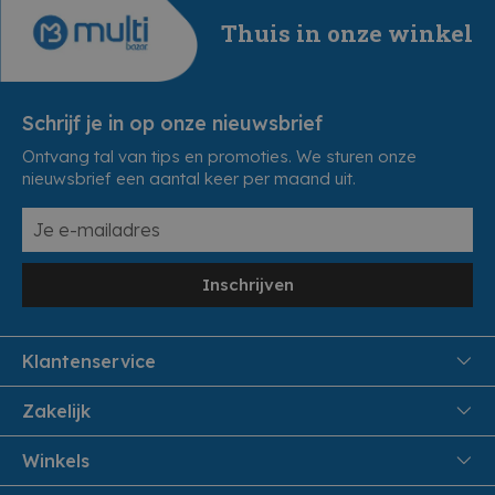
Thuis in onze winkel
Schrijf je in op onze nieuwsbrief
Ontvang tal van tips en promoties. We sturen onze
nieuwsbrief een aantal keer per maand uit.
Inschrijven
Klantenservice
FAQ
Zakelijk
Veiligheid en Privacy
Samenwoonactie
Winkels
Veilig Betalen
B2B