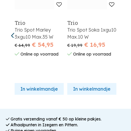
Trio
Trio
Trio Spot Marley
Trio Spot Soka 1xgu10
W
3xgu10 Max.35 W
Max.10 W
5
€ 54,95
€ 16,95
€ 64,99
€ 19,99
aad
Online op voorraad
Online op voorraad
dje
In winkelmandje
In winkelmandje
Gratis verzending vanaf € 50 op kleine pakjes.
Afhaalpunten in Izegem en Pittem.
Ruime eigen voorraden