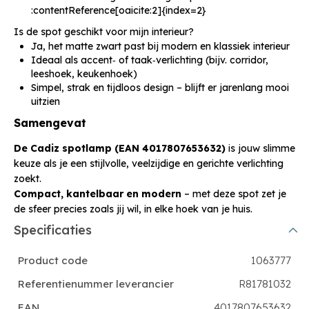
:contentReference[oaicite:2]{index=2}
Is de spot geschikt voor mijn interieur?
Ja, het matte zwart past bij modern en klassiek interieur
Ideaal als accent‑ of taak‑verlichting (bijv. corridor,
leeshoek, keukenhoek)
Simpel, strak en tijdloos design – blijft er jarenlang mooi
uitzien
Samengevat
De Cadiz spotlamp (EAN 4017807653632)
is jouw slimme
keuze als je een stijlvolle, veelzijdige en gerichte verlichting
zoekt.
Compact, kantelbaar en modern
– met deze spot zet je
de sfeer precies zoals jij wil, in elke hoek van je huis.
Specificaties
Product code
1063777
Referentienummer leverancier
R81781032
EAN
4017807653632