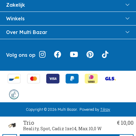
FAQ
Zakelijk
Veiligheid en Privacy
Samenwoonactie
Winkels
Veilig Betalen
B2B
Pittem
Over Multi Bazar
Leveren aan huis
Onthaalouders
Izegem
Retouren en Service
Cadeaubonnen
Over Multi Bazar
Jouw bestelling
Inspiratie
Volg ons op
Werken bij Multi Bazar
Algemene voorwaarden
Folders
Verhuurdienst
Geschiedenis
Terugroepacties
Cookie instellingen
Klantendienst
Herroepingsrecht
Copyright © 2026 Multi Bazar.
Powered by
Tilroy
Trio
€ 10,00
Reality, Spot, Cadiz 1xe14, Max.10,0 W