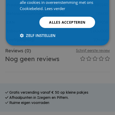
alle cookies in overeenstemming met ons
Product code
880240
Cookiebeleid.
Lees verder
Referentienummer leverancier
03600
ALLES ACCEPTEREN
EAN
4009803889238
Inhoud
1.000000
ZELF INSTELLEN
Leeftijdsgroep
10+ jaar
Reviews
(0)
Schrijf eerste review
Nog geen reviews
Gratis verzending vanaf € 50 op kleine pakjes
Afhaalpunten in Izegem en Pittem.
Ruime eigen voorraden