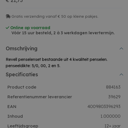
€ 21,75
Gratis verzending vanaf € 50 op kleine pakjes.
Online op voorraad
Vóór 15 uur besteld, 2 à 3 werkdagen levertermijn.
Omschrijving
Revell penselenset bestaande uit 4 kwaliteit penselen.
penseeldikte: 5/0, 00, 2 en 5.
Specificaties
Product code
884163
Referentienummer leverancier
39629
EAN
4009803396293
Inhoud
1.000000
Leeftijdsgroep
12+ jaar