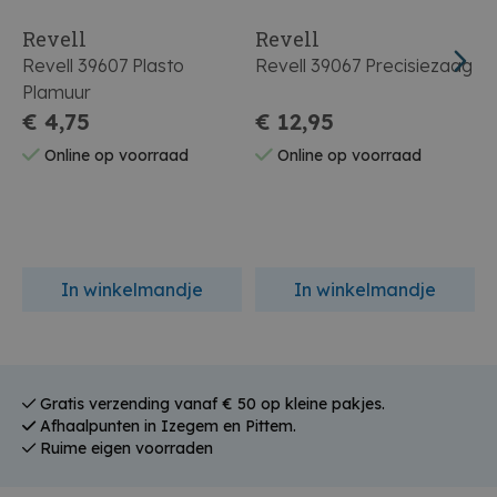
Revell
Revell
Revell 39607 Plasto
Revell 39067 Precisiezaag
Plamuur
M
€ 4,75
€ 12,95
Online op voorraad
Online op voorraad
In winkelmandje
In winkelmandje
Gratis verzending vanaf € 50 op kleine pakjes.
Afhaalpunten in Izegem en Pittem.
Ruime eigen voorraden