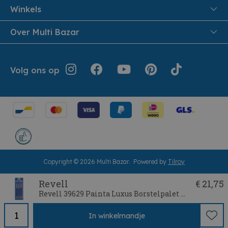
Veiligheid en Privacy
Samenwoonactie
Winkels
Veilig Betalen
B2B
Pittem
Over Multi Bazar
Leveren aan huis
Onthaalouders
Izegem
Retouren en Service
Cadeaubonnen
Over Multi Bazar
Jouw bestelling
Inspiratie
Volg ons op
Werken bij Multi Bazar
Algemene voorwaarden
Folders
Verhuurdienst
Geschiedenis
Terugroepacties
Cookie instellingen
Klantendienst
Herroepingsrecht
Copyright © 2026 Multi Bazar.
Powered by
Tilroy
Revell
€ 21,75
Revell 39629 Painta Luxus Borstelpalet Marterhaarborstel
In
winkelmandje