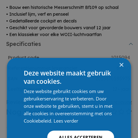
• Bouw een historische Messerschmitt Bf109 op schaal
• Inclusief lijm, verf en penseel
• Gedetailleerde cockpit en decals
• Geschikt voor gevorderde bouwers vanaf 12 jaar
• Een klassieker voor elke WOII-luchtvaartfan
Specificaties
Product code
1015094
×
Referentienummer leverancier
64160
Deze website maakt gebruik
EAN
2018376585975
van cookies.
Leeftijdsgroep
12+ jaar
Deze website gebruikt cookies om uw
gebruikerservaring te verbeteren. Door
Reviews
(0)
Schrijf eerste review
onze website te gebruiken, stemt u in met
Nog geen reviews
alle cookies in overeenstemming met ons
Cookiebeleid.
Lees verder
ALLES ACCEPTEREN