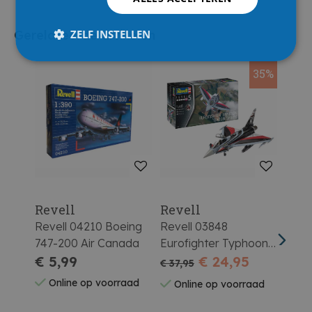
ZELF INSTELLEN
Gerelateerde artikelen
35%
Revell
Revell
Rev
Revell 04210 Boeing
Revell 03848
Reve
747-200 Air Canada
Eurofighter Typhoon
Lock
€ 5,99
Baron Spirit
€ 24,95
22A 
€ 2
€ 37,95
Online op voorraad
On
Online op voorraad