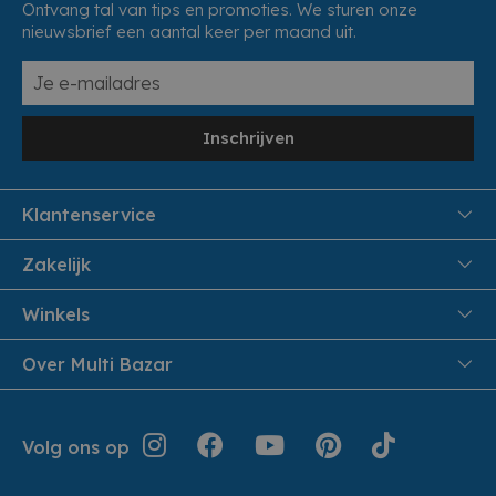
Ontvang tal van tips en promoties. We sturen onze
nieuwsbrief een aantal keer per maand uit.
Inschrijven
Klantenservice
FAQ
Zakelijk
Veiligheid en Privacy
Samenwoonactie
Winkels
Veilig Betalen
B2B
Pittem
Over Multi Bazar
Leveren aan huis
Onthaalouders
Izegem
Retouren en Service
Cadeaubonnen
Over Multi Bazar
Jouw bestelling
Inspiratie
Volg ons op
Werken bij Multi Bazar
Algemene voorwaarden
Folders