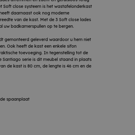
et Soft close systeem is het wastafelonderkast
en heeft daarnaast ook nog moderne
eedte van de kast. Met de 3 Soft close lades
al uw badkamerspullen op te bergen.
dt gemonteerd geleverd waardoor u hem niet
ten. Ook heeft de kast een enkele sifon
aktische toevoeging. In tegenstelling tot de
belen zijn altijd op bestelling. De
Santiago serie is dit meubel staand in plaats
 we als toonzaalmodellen staan in
n de kast is 80 cm, de lengte is 46 cm en de
ijd is onder voorbehoud, dit hangt af van
rde spaanplaat