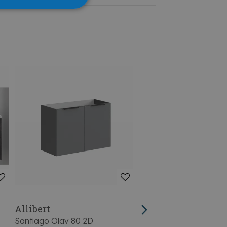
Allibert
Thys
Santiago Olav 80 2D
Thys Onderkast Solo M