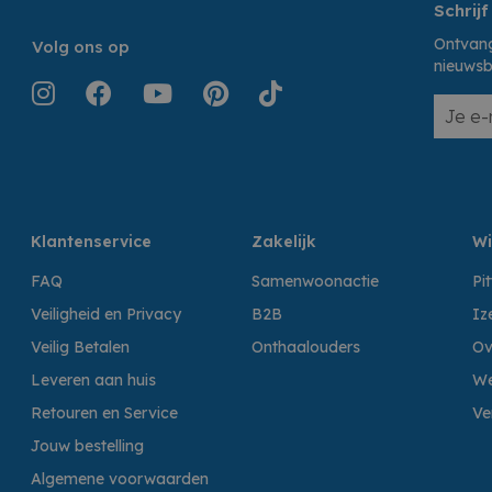
Schrijf
Ontvang
Volg ons op
nieuwsb
Klantenservice
Zakelijk
Wi
FAQ
Samenwoonactie
Pi
Veiligheid en Privacy
B2B
Iz
Veilig Betalen
Onthaalouders
Ov
Leveren aan huis
We
Retouren en Service
Ve
Jouw bestelling
Algemene voorwaarden