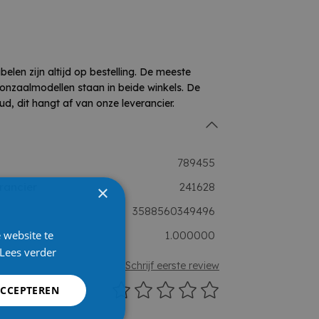
en zijn altijd op bestelling. De meeste
onzaalmodellen staan in beide winkels. De
ud, dit hangt af van onze leverancier.
789455
rancier
241628
×
3588560349496
 website te
1.000000
Lees verder
Schrijf eerste review
ews
ACCEPTEREN