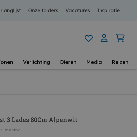
rlanglijst
Onze folders
Vacatures
Inspiratie
onen
Verlichting
Dieren
Media
Reizen
st 3 Lades 80Cm Alpenwit
erste review