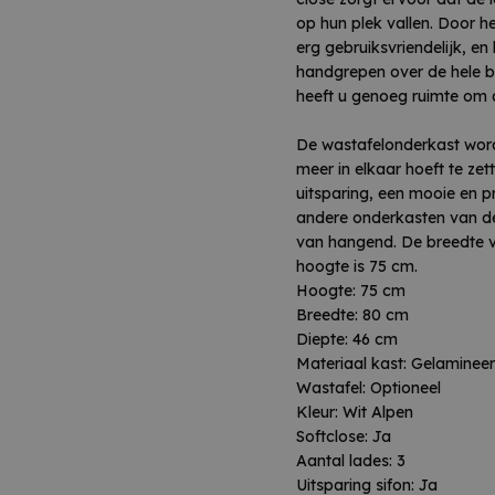
Kleur: Wit Alpen
op hun plek vallen. Door h
Softclose: Ja
erg gebruiksvriendelijk, 
Aantal lades: 3
handgrepen over de hele br
Uitsparing sifon: Ja
heeft u genoeg ruimte om 
Incl spiegel: Nee
Kolomkast: Nee
De wastafelonderkast wor
meer in elkaar hoeft te zet
uitsparing, een mooie en pr
Opgelet, de badkamermeu
andere onderkasten van de 
meeste modellen hebben
van hangend. De breedte va
beide winkels. De levert
hoogte is 75 cm.
onze leverancier.
Hoogte: 75 cm
Breedte: 80 cm
Diepte: 46 cm
Materiaal kast: Gelaminee
Wastafel: Optioneel
Kleur: Wit Alpen
Softclose: Ja
Aantal lades: 3
Uitsparing sifon: Ja