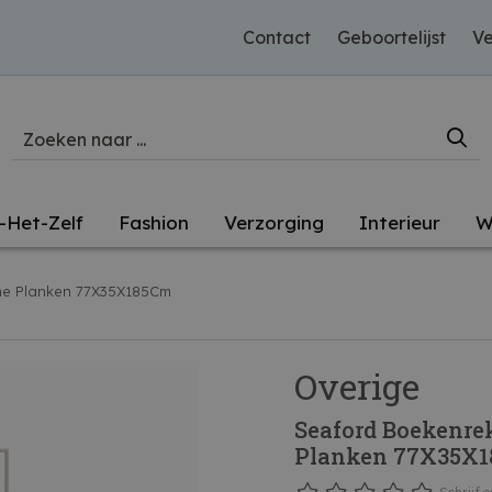
Contact
Geboortelijst
Ve
-Het-Zelf
Fashion
Verzorging
Interieur
W
ine Planken 77X35X185Cm
Overige
Seaford Boekenre
Planken 77X35X