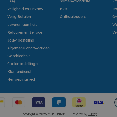
FAQ
Samenwoonactie
Pi
Veiligheid en Privacy
B2B
Iz
Veilig Betalen
Onthaalouders
Ov
Leveren aan huis
We
Retouren en Service
Ve
Jouw bestelling
Algemene voorwaarden
Geschiedenis
Cookie instellingen
Klantendienst
Herroepingsrecht
Copyright © 2026 Multi Bazar.
|
Powered by
Tilroy