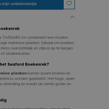
k Grijs Stalen Frame Melamine
n
mijn
winkelmandje
er, kantoor of studeerkamer
is een stijlvolle, praktische en veelzijdige
tionaliteit in één meubelstuk
en decoratie overzichtelijk op te bergen.
 boekenrek
k
77x35x185 cm combineert een modern
tevige melamine planken. Ideaal om boeken,
items overzichtelijk en stijlvol op te bergen
 of studeerkamer.
het Seaford Boekenrek?
amine planken
kunnen zware boeken en
eiteloos worden geplaatst. Het hoge, open
e uitstraling en maakt de ruimte groter en
jdig
t in diverse interieurstijlen, van modern