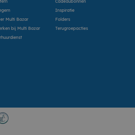
ttem
Cadeaubonnen
egem
Inspiratie
er Multi Bazar
Folders
rken bij Multi Bazar
Terugroepacties
rhuurdienst