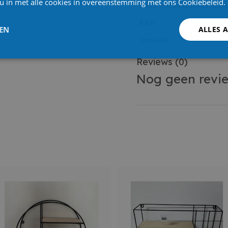
 u in met alle cookies in overeenstemming met ons Cookiebeleid.
Referentienummer leve
EAN
LEN
ALLES 
Inhoud
Reviews
(0)
Nog geen revi