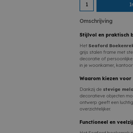
Het
Seaford Boekenre
I
Geschikt voor woonkam
Planken 77x35x185cm
Combineert stijl en func
oplossing om je boeken 
Omschrijving
Stijlvol en praktisch
Het
Seaford Boekenre
grijs stalen frame met s
decoratie of persoonlijke 
in je woonkamer, kantoor
Waarom kiezen voor 
Dankzij de
stevige mel
decoratieve objecten mo
ontwerp geeft een luchtig
overzichtelijker.
Functioneel en veelzi
Het Seaford boekenrek pas