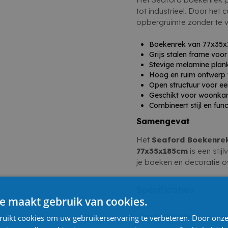
tot industrieel. Door he
opbergruimte zonder te v
Boekenrek van 77x35x
Grijs stalen frame voo
Stevige melamine plan
Hoog en ruim ontwerp
Open structuur voor een
Geschikt voor woonkam
Combineert stijl en func
Samengevat
Het
Seaford Boekenrek
77x35x185cm
is een stij
je boeken en decoratie ov
Specificaties
e maakt gebruik van cookies.
Product code
ruikt cookies om uw gebruikerservaring te verbeteren. Door onze