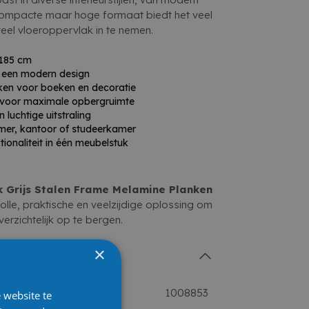
t compacte maar hoge formaat biedt het veel
eel vloeroppervlak in te nemen.
185 cm
r een modern design
ken voor boeken en decoratie
 voor maximale opbergruimte
 luchtige uitstraling
er, kantoor of studeerkamer
tionaliteit in één meubelstuk
 Grijs Stalen Frame Melamine Planken
lvolle, praktische en veelzijdige oplossing om
erzichtelijk op te bergen.
×
1008853
 website te