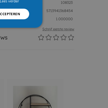
Lees verder
rancier
108323
5713941368454
ACCEPTEREN
1.000000
Schrijf eerste review
ews