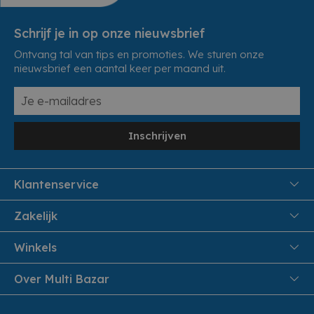
Schrijf je in op onze nieuwsbrief
Ontvang tal van tips en promoties. We sturen onze
nieuwsbrief een aantal keer per maand uit.
Inschrijven
Klantenservice
FAQ
Zakelijk
Veiligheid en Privacy
Samenwoonactie
Winkels
Veilig Betalen
B2B
Pittem
Over Multi Bazar
Leveren aan huis
Onthaalouders
Izegem
Retouren en Service
Cadeaubonnen