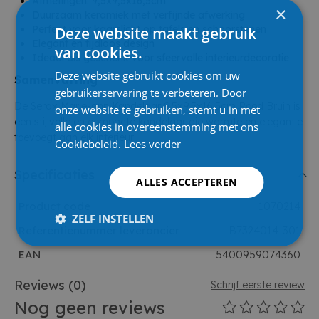
Afmetingen: 9,5x9,5x16,5cm
×
Duurzaam keramiek met verfijnde afwerking
Perfect voor kaarslicht op tafels en schoorstenen
Deze website maakt gebruik
Elegant en tijdloos design
van cookies.
Ideaal als geschenk voor sfeervolle interieurdecoratie
Deze website gebruikt cookies om uw
Samenvatting
gebruikerservaring te verbeteren. Door
De Serax Marie-ann Kandelaar 9,5x9,5x16,5cm Rood Bruin is
onze website te gebruiken, stemt u in met
een stijlvolle en compacte kandelaar die warmte en elegantie
alle cookies in overeenstemming met ons
toevoegt aan elk interieur
Cookiebeleid.
Lees verder
Specificaties
ALLES ACCEPTEREN
Product code
1070214
ZELF INSTELLEN
Referentienummer leverancier
B7324014-301
EAN
5400959074360
Reviews
(0)
Schrijf eerste review
Nog geen reviews