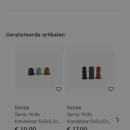
Gerelateerde artikelen
Serax
Serax
Ser
Serax Molly
Serax Molly
Sera
Kandelaar 5x5x4,5cm
Kandelaar 5x5x10cm
Kand
Assortiment Prijs Per
€ 10,00
Assortiment Prijs Per
€ 17,00
Assor
€ 1