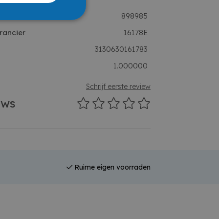
898985
rancier
16178E
3130630161783
1.000000
Schrijf eerste review
ews
Ruime eigen voorraden