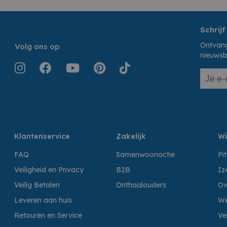
Schrijf
Ontvang
Volg ons op
nieuwsb
Klantenservice
Zakelijk
Wi
FAQ
Samenwoonactie
Pi
Veiligheid en Privacy
B2B
Iz
Veilig Betalen
Onthaalouders
Ov
Leveren aan huis
We
Retouren en Service
Ve