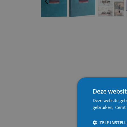
Deze websit
Deze website geb
gebruiken, stemt
ZELF INSTEL