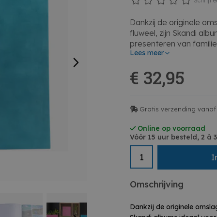
Schrijf e
Dankzij de originele om
fluweel, zijn Skandi al
presenteren van familie-
Lees meer
personaliseerbaar vens
landschap in trendy kleu
€ 32,95
waardoor deze albums 
toepassingen.
• Het boekgebonden al
Gratis verzending vanaf 
een traditioneel groot 
beschermvel, waardoor d
Online op voorraad
Vóór 15 uur besteld, 2 à
bewaard blijven, ook w
pagina's worden gekleef
I
De capaciteit van dit a
• De pagina's binnenin 
van 250g/m2. Dit zeer 
Omschrijving
uitstekende en lange be
• Dit product, ontworpen
Dankzij de originele omslag
een zeer ecologische di