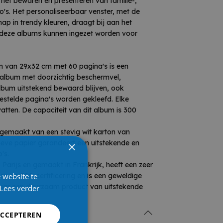
het bewaren en presenteren van familie-,
s je op zoek bent naar een duurzaam
to's. Het personaliseerbaar venster, met de
kwaliteit.
ap in trendy kleuren, draagt bij aan het
 deze albums kunnen ingezet worden voor
 van 29x32 cm met 60 pagina's is een
t album met doorzichtig beschermvel,
album uitstekend bewaard blijven, ook
stelde pagina's worden gekleefd. Elke
vatten. De capaciteit van dit album is 300
n gemaakt van een stevig wit karton van
ieve papier garandeert een uitstekende en
×
's.
 Parijs en gemaakt in Frankrijk, heeft een zeer
 website te
ij de FSC-certificering en is een geweldige
 naar een duurzaam product van uitstekende
Lees verder
ACCEPTEREN