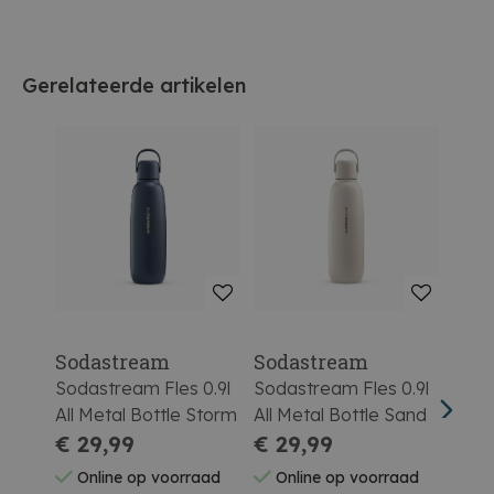
Gerelateerde artikelen
Sodastream
Sodastream
Sod
Sodastream Fles 0.9l
Sodastream Fles 0.9l
Soda
All Metal Bottle Storm
All Metal Bottle Sand
Dran
€ 29,99
€ 29,99
Zwar
€ 99,
Online op voorraad
Online op voorraad
On