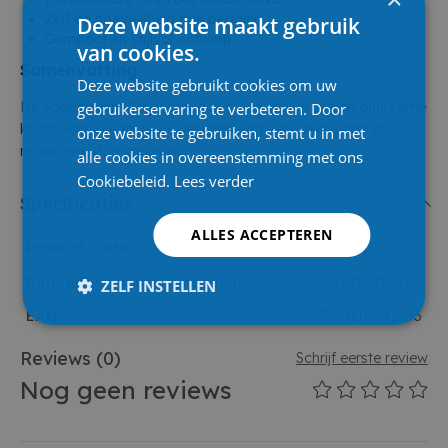
Zelf de hoeveelheid prik bepalen
Deze website maakt gebruik
Compact en stijlvol ontwerp
van cookies.
Samenvatting
Deze website gebruikt cookies om uw
De Sodastream Terra giftpack is een praktische en duurzame
gebruikerservaring te verbeteren. Door
keuze voor wie thuis wil genieten van vers bruiswater op
onze website te gebruiken, stemt u in met
maat, elke dag opnieuw.
alle cookies in overeenstemming met ons
Cookiebeleid.
Lees verder
Specificaties
ALLES ACCEPTEREN
Product code
1075475
Referentienummer leverancier
SD1012815770
ZELF INSTELLEN
EAN
7290116741253
Reviews
(0)
Schrijf eerste review
Nog geen reviews