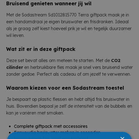
Bruisend genieten wanneer jij wil
Met de Sodastream Sd1012815770 Terra giftpack maak je in
een handomdraai je eigen bruiswater en frisdranken. Ideaal
als je graag zelf kiest hoeveel prik je wil en tegelijk duurzamer
wil leven.
Wat zit er in deze giftpack
Deze set bevat alles om meteen te starten. Met de
CO2
cilinder
en herbruikbare fles maak je snel vers bruisend water
zonder gedoe. Perfect als cadeau of om jezelf te verwennen.
Waarom kiezen voor een Sodastream toestel
Je bespaart op plastic flessen en hebt altijd fris bruiswater in
huis. Bovendien bepaal je zelf de intensiteit van de bubbels en
kan je variëren met smaken.
Complete giftpack met accessoires
Eenvoudig bruiswater maken in seconden
×
Herbruikbare fles voor minder afval