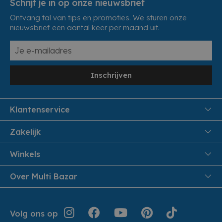
Schrijf je in op onze nieuwsbrief
Ontvang tal van tips en promoties. We sturen onze
nieuwsbrief een aantal keer per maand uit.
Inschrijven
Klantenservice
FAQ
Zakelijk
Veiligheid en Privacy
Samenwoonactie
Winkels
Veilig Betalen
B2B
Pittem
Over Multi Bazar
Leveren aan huis
Onthaalouders
Izegem
Retouren en Service
Cadeaubonnen
Over Multi Bazar
Jouw bestelling
Inspiratie
Volg ons op