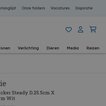
rlanglijst
Onze folders
Vacatures
Inspiratie
onen
Verlichting
Dieren
Media
Reizen
ie
cker Steady D.25.5cm X
rm Wit