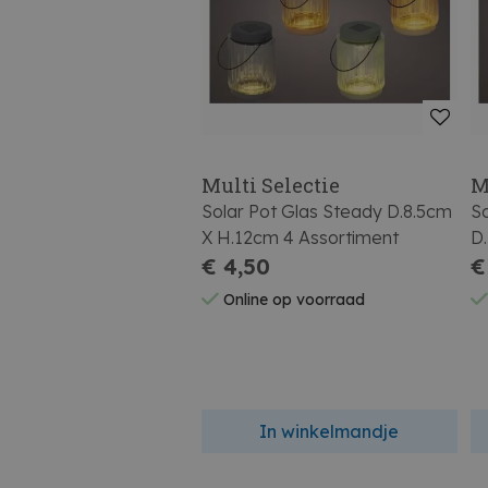
Multi Selectie
M
Solar Pot Glas Steady D.8.5cm
So
X H.12cm 4 Assortiment
D
€ 4,50
N
€
Online op voorraad
In winkelmandje