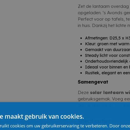
Zet de lantaarn overdag
opgeladen. 's Avonds geni
Perfect voor op tafels, t
in huis. Dankzij het lichte
Afmetingen: D25,5 x H
Kleur: groen met warm w
Gemaakt van duurzaam 
Steady licht voor const
Onderhoudsvriendelijk 
Ideaal voor binnen en 
Rustiek, elegant en ee
Samengevat
Deze
solar lantaarn w
gebruiksgemak. Voeg een 
aan je interieur of tuin m
e maakt gebruik van cookies.
Specificaties
ruikt cookies om uw gebruikerservaring te verbeteren. Door onze