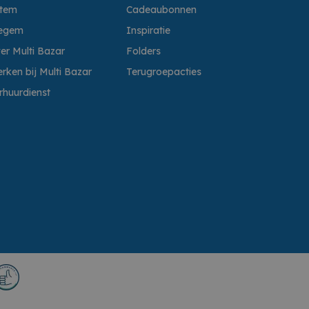
ttem
Cadeaubonnen
egem
Inspiratie
er Multi Bazar
Folders
rken bij Multi Bazar
Terugroepacties
rhuurdienst