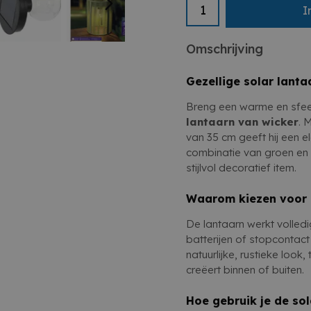
Deze
solar lantaarn 
I
Ideaal voor binnen en b
gebruiksgemak. Voeg ee
Rustiek, elegant en een
toe aan je interieur of 
Omschrijving
Gezellige solar lantaa
Breng een warme en sfeer
lantaarn van wicker
. 
van 35 cm geeft hij een el
combinatie van groen en
stijlvol decoratief item.
Waarom kiezen voor 
De lantaarn werkt volled
batterijen of stopcontac
natuurlijke, rustieke look,
creëert binnen of buiten.
Hoe gebruik je de sol