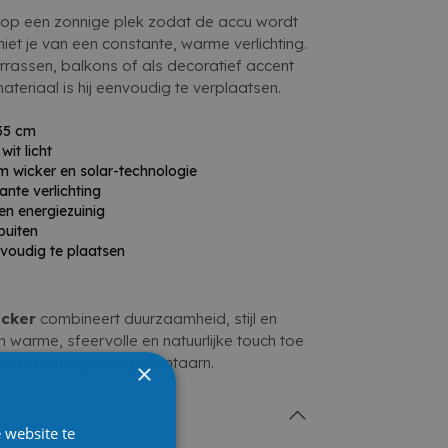
 op een zonnige plek zodat de accu wordt
et je van een constante, warme verlichting.
errassen, balkons of als decoratief accent
 materiaal is hij eenvoudig te verplaatsen.
35 cm
it licht
wicker en solar-technologie
ante verlichting
en energiezuinig
buiten
nvoudig te plaatsen
icker
combineert duurzaamheid, stijl en
warme, sfeervolle en natuurlijke touch toe
et deze energiezuinige lantaarn.
×
 website te