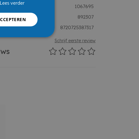
Lees verder
1067695
rancier
892307
ACCEPTEREN
8720725387317
Schrijf eerste review
ews