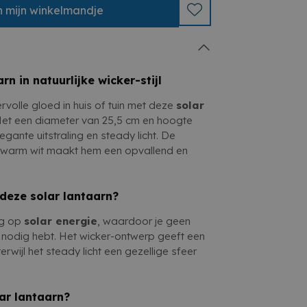
wicker
combineert duurzaamheid, stijl en
n
mijn
winkelmandje
uiten
n warme, sfeervolle en natuurlijke touch
voudig te plaatsen
tuin met deze energiezuinige lantaarn.
rn in natuurlijke wicker-stijl
volle gloed in huis of tuin met deze
solar
Met een diameter van 25,5 cm en hoogte
egante uitstraling en steady licht. De
 warm wit maakt hem een opvallend en
deze solar lantaarn?
ig op
solar energie
, waardoor je geen
t nodig hebt. Het wicker-ontwerp geeft een
 terwijl het steady licht een gezellige sfeer
ar lantaarn?