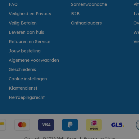
FAQ
Samenwoonactie
Pi
Veiligheid en Privacy
B2B
Iz
Veilig Betalen
Onthaalouders
Ov
Leveren aan huis
We
Retouren en Service
Ve
Jouw bestelling
Algemene voorwaarden
Geschiedenis
Cookie instellingen
Klantendienst
Herroepingsrecht
Copyright © 2026 Multi Bazar.
|
Powered by
Tilroy