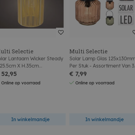
ulti Selectie
Multi Selectie
lar Lantaarn Wicker Steady
Solar Lamp Glas 125x130m
.25.5cm X H.35cm
Per Stuk - Assortiment Van 3
aturel/warm Wit
 52,95
Kleuren
€ 7,99
Online op voorraad
Online op voorraad
In winkelmandje
In winkelmandje