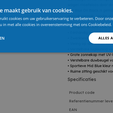
wagen moeiteloos door dr
e maakt gebruik van cookies.
Mid Blue On Black is gema
gebruiksgemak, zonder in te
ruikt cookies om uw gebruikerservaring te verbeteren. Door onze
 u in met alle cookies in overeenstemming met ons Cookiebeleid.
• Compact en licht voor da
• Eénhandig inklapbaar tot
LEN
ALLES 
• Zwenkwielen vooraan vo
• Vering op alle wielen voor
• Verstelbare rugleuning v
• Grote zonnekap met UV
• Verstelbare duwbeugel 
• Sportieve Mid Blue kleur 
• Ruime zitting geschikt vo
Specificaties
Product code
Referentienummer leve
EAN