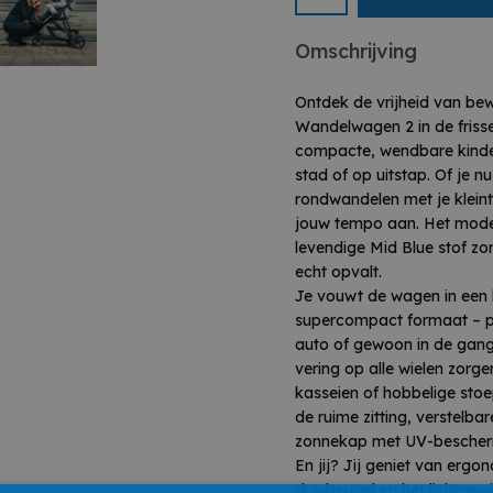
ouders die houden van 
boeten op stijl.
Omschrijving
• Compact en licht voor 
Ontdek de vrijheid van bew
• Eénhandig inklapbaar 
Wandelwagen 2 in de frisse
• Zwenkwielen vooraan
compacte, wendbare kinder
• Vering op alle wielen 
stad of op uitstap. Of je n
• Verstelbare rugleunin
rondwandelen met je kleint
• Grote zonnekap met
jouw tempo aan. Het mode
• Verstelbare duwbeug
levendige Mid Blue stof zo
• Sportieve Mid Blue kle
echt opvalt.
• Ruime zitting geschikt
Je vouwt de wagen in een
supercompact formaat – p
auto of gewoon in de gang
vering op alle wielen zorgen
kasseien of hobbelige stoep
de ruime zitting, verstelba
zonnekap met UV-bescher
En jij? Jij geniet van erg
duwbeugel en het lichtgewi