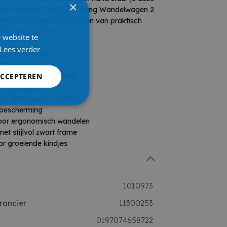
×
ukke straten. De Thule Spring Wandelwagen 2
akt voor ouders die houden van praktisch
 boeten op stijl.
 website te
Lees verder
gelijks gebruik
 klein formaat
ACCEPTEREN
or extra wendbaarheid
 een soepele rit
oor optimaal zitcomfort
-bescherming
voor ergonomisch wandelen
met stijlvol zwart frame
or groeiende kindjes
1010973
rancier
11300253
0197074658722