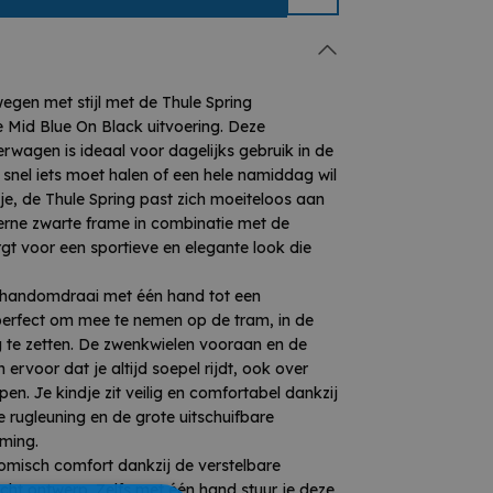
praktisch gebruiksgemak, zonder in te
dagelijks gebruik
egen met stijl met de Thule Spring
tot klein formaat
 Mid Blue On Black uitvoering. Deze
 voor extra wendbaarheid
wagen is ideaal voor dagelijks gebruik in de
voor een soepele rit
u snel iets moet halen of een hele namiddag wil
g voor optimaal zitcomfort
je, de Thule Spring past zich moeiteloos aan
 UV-bescherming
rne zwarte frame in combinatie met de
el voor ergonomisch wandelen
rgt voor een sportieve en elegante look die
ur met stijlvol zwart frame
 voor groeiende kindjes
 handomdraai met één hand tot een
erfect om mee te nemen op de tram, in de
 te zetten. De zwenkwielen vooraan en de
 ervoor dat je altijd soepel rijdt, ook over
en. Je kindje zit veilig en comfortabel dankzij
re rugleuning en de grote uitschuifbare
ming.
onomisch comfort dankzij de verstelbare
cht ontwerp. Zelfs met één hand stuur je deze