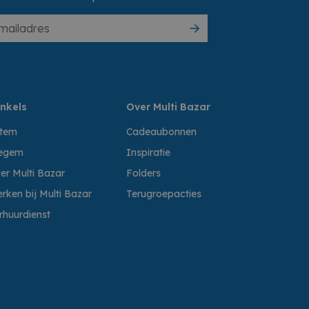
nkels
Over Multi Bazar
ttem
Cadeaubonnen
egem
Inspiratie
er Multi Bazar
Folders
rken bij Multi Bazar
Terugroepacties
rhuurdienst