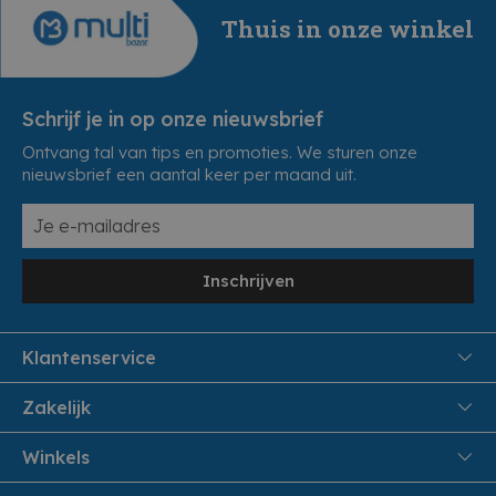
Thuis in onze winkel
Schrijf je in op onze nieuwsbrief
Ontvang tal van tips en promoties. We sturen onze
nieuwsbrief een aantal keer per maand uit.
Inschrijven
Klantenservice
FAQ
Zakelijk
Veiligheid en Privacy
Samenwoonactie
Winkels
Veilig Betalen
B2B