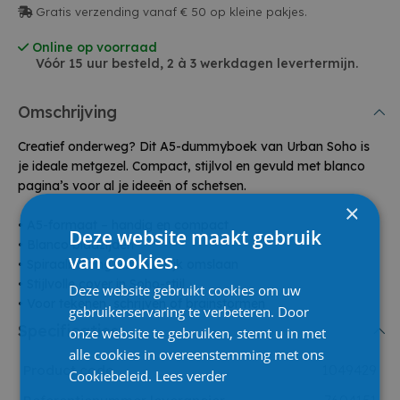
Gratis verzending vanaf € 50 op kleine pakjes.
Online op voorraad
Vóór 15 uur besteld, 2 à 3 werkdagen levertermijn.
Omschrijving
Creatief onderweg? Dit A5-dummyboek van Urban Soho is
je ideale metgezel. Compact, stijlvol en gevuld met blanco
pagina’s voor al je ideeën of schetsen.
×
• A5-formaat – handig en compact
Deze website maakt gebruik
• Blanco bladzijden
van cookies.
• Spiraalbinding – makkelijk omslaan
• Stijlvolle cover in Soho-stijl
Deze website gebruikt cookies om uw
• Voor tekenen, schrijven of brainstormen
gebruikerservaring te verbeteren. Door
Specificaties
onze website te gebruiken, stemt u in met
alle cookies in overeenstemming met ons
Product code
1049429
Cookiebeleid.
Lees verder