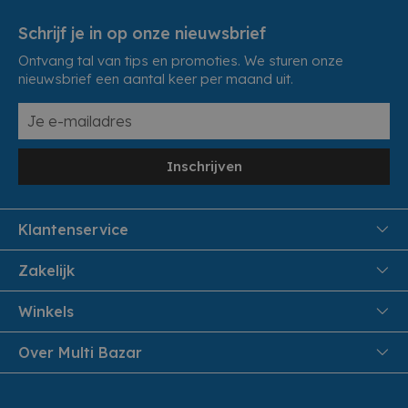
Schrijf je in op onze nieuwsbrief
Ontvang tal van tips en promoties. We sturen onze
nieuwsbrief een aantal keer per maand uit.
Inschrijven
Klantenservice
FAQ
Zakelijk
Veiligheid en Privacy
Samenwoonactie
Winkels
Veilig Betalen
B2B
Pittem
Over Multi Bazar
Leveren aan huis
Onthaalouders
Izegem
Retouren en Service
Cadeaubonnen