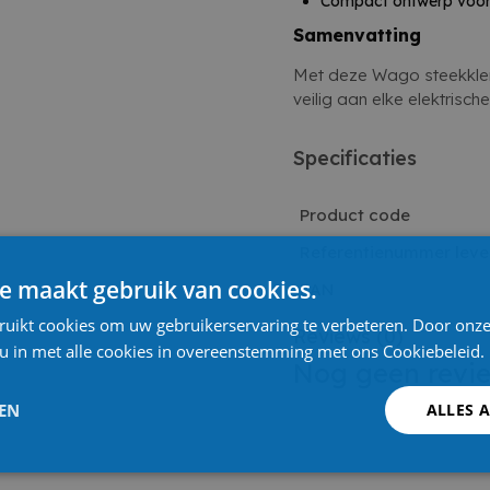
Compact ontwerp voor 
Samenvatting
Met deze Wago steekklem 
veilig aan elke elektrisc
Specificaties
Product code
Referentienummer leve
e maakt gebruik van cookies.
EAN
ruikt cookies om uw gebruikerservaring te verbeteren. Door onze
Reviews
(0)
 u in met alle cookies in overeenstemming met ons Cookiebeleid.
Nog geen revi
LEN
ALLES 