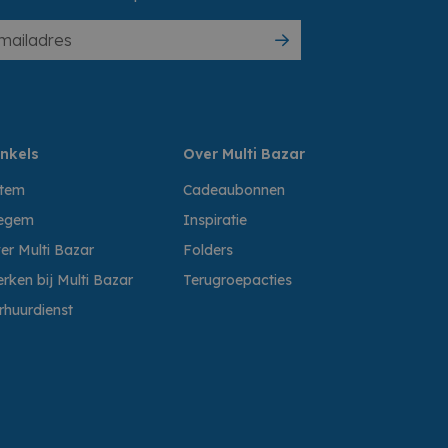
nkels
Over Multi Bazar
ttem
Cadeaubonnen
egem
Inspiratie
er Multi Bazar
Folders
rken bij Multi Bazar
Terugroepacties
rhuurdienst