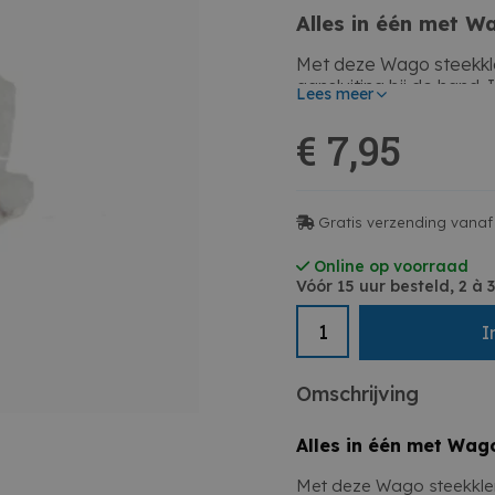
Alles in één met W
Met deze Wago steekklem
aansluiting bij de hand. 
Lees meer
overzichtelijke elektrisc
€ 7,95
Hoe gebruik je dez
De
Wago steekklem M
draaddiktes eenvoudig 
Gratis verzending vanaf
hendels werk je snel, pr
Waarvoor gebruik j
Online op voorraad
Vóór 15 uur besteld, 2 à
Deze mix steekklem is p
algemene elektrische ins
I
verschillende kabeldikte
Geschikt voor geleiders
Omschrijving
Mix van aansluitmogelij
Transparante behuizing 
Samenvatting
Snelle montage met he
Alles in één met Wag
Veilige en betrouwbare
Met deze Wago steekklem
Met deze Wago steekklem M
Ideaal voor renovatie 