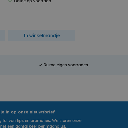
Online op voorraad
Online op voorraad
In winkelmandje
In winkelmandj
Ruime eigen voorraden
 je in op onze nieuwsbrief
 tal van tips en promoties. We sturen onze
rief een aantal keer per maand uit.