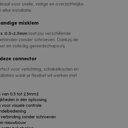
rische verbinding zonder gedoe.
nette bekabeling
eaal voor snelle, veilige en overzichtelijke
 elke installatie.
handige mixklem
x 0.5-2.5mm
laat jou verschillende
erbinden zonder schroeven. Dankzij de
per en volledig gereedschapsvrij.
 deze connector
fect voor verlichting, schakelkasten en
llaties waar je flexibel wil werken met
.
s van 0.5 tot 2.5mm2
jkheden in één oplossing
 voor visuele controle
ndelbediening
 verbinding zonder schroeven
 en nieuwbouw