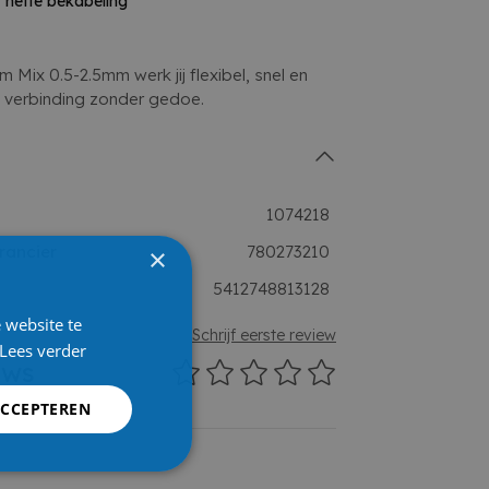
nette bekabeling
Mix 0.5-2.5mm werk jij flexibel, snel en
he verbinding zonder gedoe.
1074218
rancier
780273210
×
5412748813128
 website te
Schrijf eerste review
Lees verder
ews
ACCEPTEREN