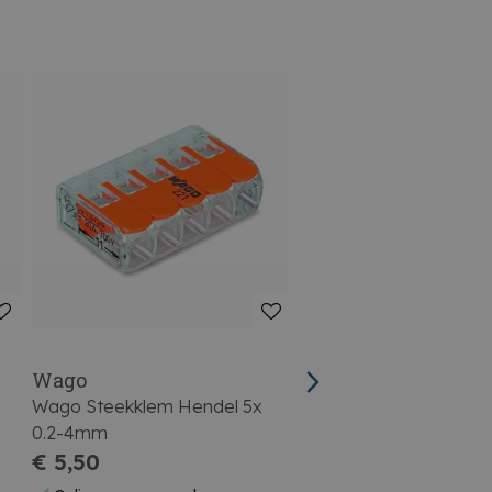
Wago
Profile
Wago Steekklem Hendel 5x
Profile Steekklem 3x0
0.2-4mm
Transparant
€ 5,50
€ 1,95