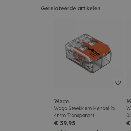
Gerelateerde artikelen
Wago
W
Wago Steekklem Hendel 2x
W
4mm Transparant
0
€ 39,95
€