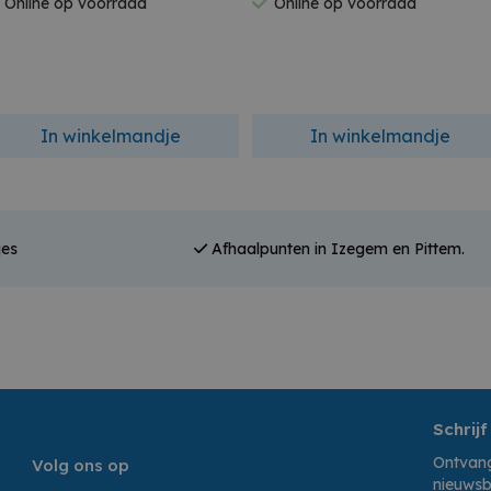
Online op voorraad
Online op voorraad
In winkelmandje
In winkelmandje
jes
Afhaalpunten in Izegem en Pittem.
Schrijf
Ontvang
Volg ons op
nieuwsb