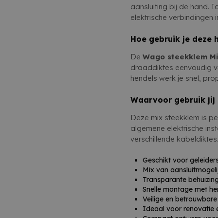
en veilig aan elke elekt
Compact ontwerp voor 
aansluiting bij de hand. Id
elektrische verbindingen in
Hoe gebruik je deze 
De
Wago steekklem Mi
draaddiktes eenvoudig v
hendels werk je snel, pro
Waarvoor gebruik jij
Deze mix steekklem is per
algemene elektrische insta
verschillende kabeldiktes
Geschikt voor geleider
Mix van aansluitmogeli
Transparante behuizing
Snelle montage met he
Veilige en betrouwbare
Ideaal voor renovatie