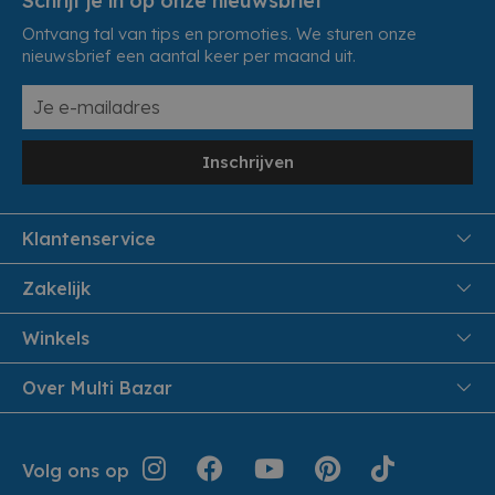
Schrijf je in op onze nieuwsbrief
Ontvang tal van tips en promoties. We sturen onze
nieuwsbrief een aantal keer per maand uit.
Inschrijven
Klantenservice
FAQ
Zakelijk
Veiligheid en Privacy
Samenwoonactie
Winkels
Veilig Betalen
B2B
Pittem
Over Multi Bazar
Leveren aan huis
Onthaalouders
Izegem
Retouren en Service
Cadeaubonnen
Over Multi Bazar
Jouw bestelling
Inspiratie
Volg ons op
Werken bij Multi Bazar