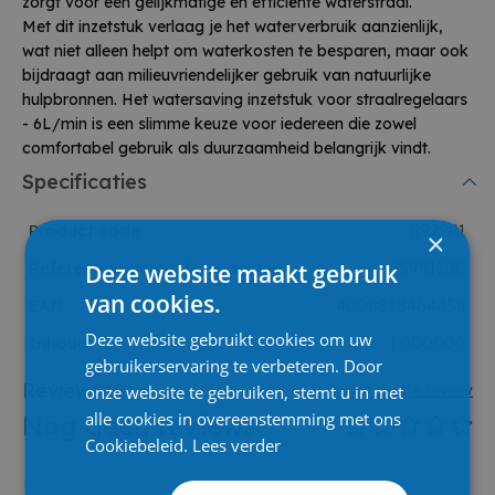
zorgt voor een gelijkmatige en efficiënte waterstraal.
Met dit inzetstuk verlaag je het waterverbruik aanzienlijk,
wat niet alleen helpt om waterkosten te besparen, maar ook
bijdraagt aan milieuvriendelijker gebruik van natuurlijke
hulpbronnen. Het watersaving inzetstuk voor straalregelaars
- 6L/min is een slimme keuze voor iedereen die zowel
comfortabel gebruik als duurzaamheid belangrijk vindt.
Specificaties
Product code
892981
×
Referentienummer leverancier
25991100
Deze website maakt gebruik
van cookies.
EAN
4008838464458
Deze website gebruikt cookies om uw
Inhoud
1.000000
gebruikerservaring te verbeteren. Door
Reviews
(0)
Schrijf eerste review
onze website te gebruiken, stemt u in met
alle cookies in overeenstemming met ons
Nog geen reviews
Cookiebeleid.
Lees verder