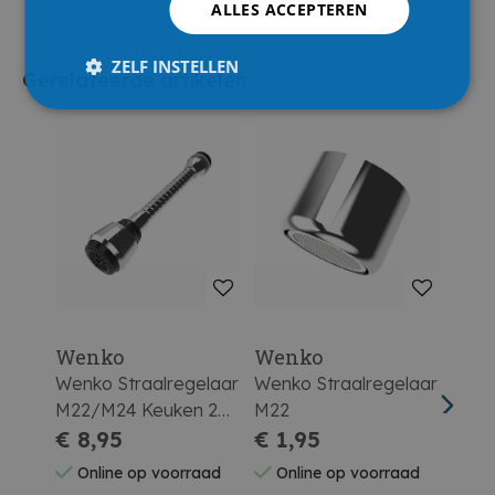
ALLES ACCEPTEREN
ZELF INSTELLEN
Gerelateerde artikelen
Wenko
Wenko
Wen
Wenko Straalregelaar
Wenko Straalregelaar
Wenk
M22/M24 Keuken 2
M22
M22
Functies Lang
€ 8,95
€ 1,95
Wate
€ 4
Func
Online op voorraad
Online op voorraad
On