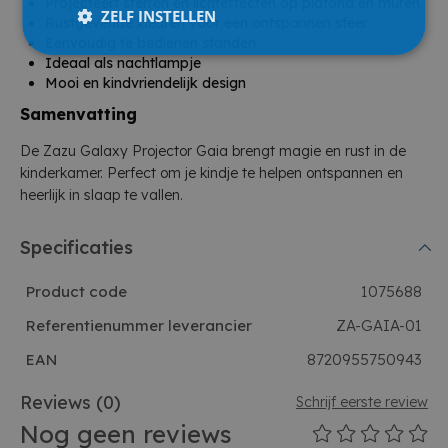
Projecteert sterren en lichteffecten op plafond en muren
ZELF INSTELLEN
Rustgevende kleuren voor een ontspannen sfeer
Eenvoudig te bedienen standen
Ideaal als nachtlampje
Mooi en kindvriendelijk design
Samenvatting
De Zazu Galaxy Projector Gaia brengt magie en rust in de
kinderkamer. Perfect om je kindje te helpen ontspannen en
heerlijk in slaap te vallen.
Specificaties
Product code
1075688
Referentienummer leverancier
ZA-GAIA-01
EAN
8720955750943
Reviews
(0)
Schrijf eerste review
Nog geen reviews