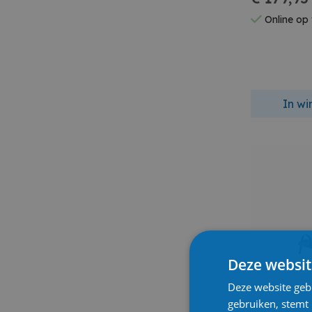
Online op
In w
Deze websit
Deze website geb
gebruiken, stemt