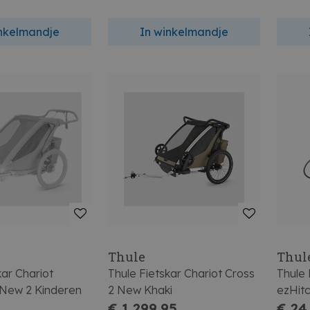
inkelmandje
In winkelmandje
Thule
Thul
kar Chariot
Thule Fietskar Chariot Cross
Thule 
 New 2 Kinderen
2 New Khaki
ezHit
€ 1.299,95
€ 24