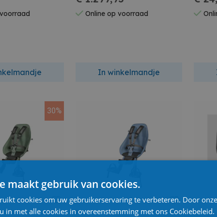
 voorraad
Online op voorraad
Onli
inkelmandje
In winkelmandje
30%
e maakt gebruik van cookies.
ruikt cookies om uw gebruikerservaring te verbeteren. Door onze
 u in met alle cookies in overeenstemming met ons Cookiebeleid.