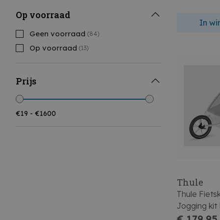
Op voorraad
In w
Geen voorraad
(84)
Op voorraad
(13)
Prijs
Thule
Thule Fiets
Jogging kit
€ 179,95