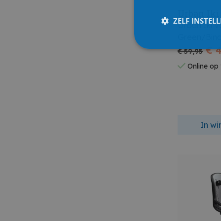
Urban Iki
ZELF INSTEL
Urban Iki V
Green/Binc
€ 
€ 59,95
Online op
In w