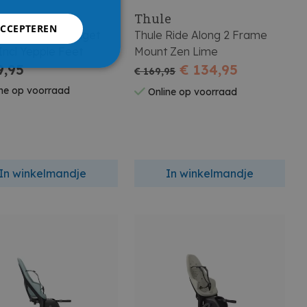
e
Thule
ACCEPTEREN
 Yepp Junior Budget
Thule Ride Along 2 Frame
Incl Yeppie Feet
Mount Zen Lime
9,95
€ 134,95
€ 169,95
ne op voorraad
Online op voorraad
In winkelmandje
In winkelmandje