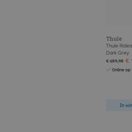
Thule
Thule Ridea
Dark Grey
€ 
€ 159,95
Online op
In w