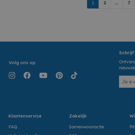
1
2
...
7
Schrijf
Ontvang
Volg ons op
nieuwsb
Klantenservice
Zakelijk
Wi
FAQ
Samenwoonactie
Pi