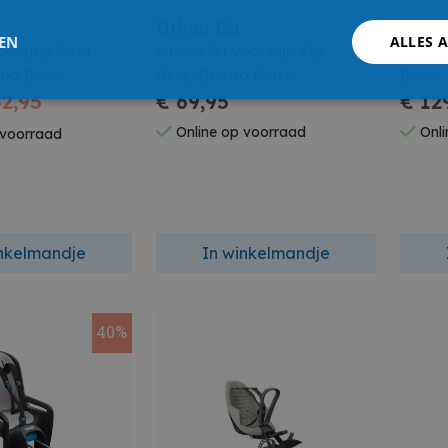
Urban Iki
Thul
LEN
ALLES 
oorzitje Icho
Ubran Iki Voorzitje Fuji
Thule
ho Black
Blue/Bincho Black
Black 
42,95
€ 69,95
€ 12
Online op voorraad
Onli
 voorraad
inkelmandje
In winkelmandje
40%