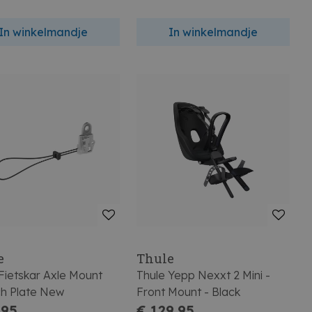
In winkelmandje
In winkelmandje
e
Thule
Fietskar Axle Mount
Thule Yepp Nexxt 2 Mini -
ch Plate New
Front Mount - Black
,95
€ 129,95