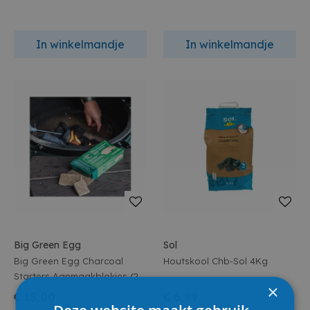
In winkelmandje
In winkelmandje
Big Green Egg
Sol
Big Green Egg Charcoal
Houtskool Chb-Sol 4Kg
Starters Aanmaakblokjes (24
×
Stuks)
€ 18,00
€ 6,99