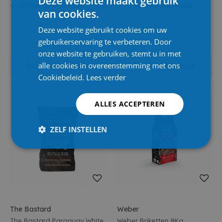
Deze website maakt gebruik
Online op voorraad
Online op voorraad
van cookies.
Deze website gebruikt cookies om uw
gebruikerservaring te verbeteren. Door
onze website te gebruiken, stemt u in met
alle cookies in overeenstemming met ons
In winkelmandje
In winkelmandje
Cookiebeleid.
Lees verder
ALLES ACCEPTEREN
ZELF INSTELLEN
The Bastard
Weber
The Bastard Paraquay White
Weber Briketten 8Kg