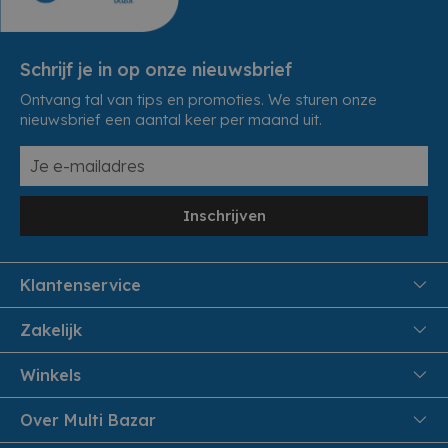
Schrijf je in op onze nieuwsbrief
Ontvang tal van tips en promoties. We sturen onze
nieuwsbrief een aantal keer per maand uit.
Inschrijven
Klantenservice
FAQ
Zakelijk
Veiligheid en Privacy
Samenwoonactie
Winkels
Veilig Betalen
B2B
Pittem
Over Multi Bazar
Leveren aan huis
Onthaalouders