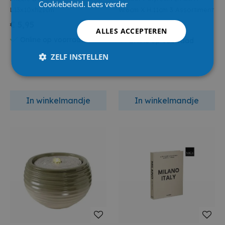
Cookiebeleid.
Lees verder
L13x10xh21cm
W.6cm X H.11cm 3 Assortiment
€ 5,95
€ 2,50
€ 3,99
ALLES ACCEPTEREN
Online op voorraad
Online op voorraad
ZELF INSTELLEN
In winkelmandje
In winkelmandje